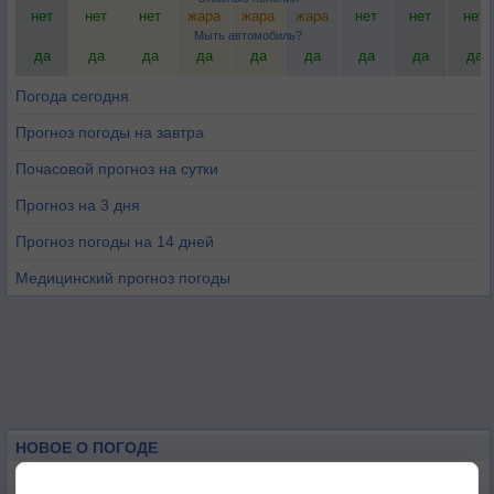
нет
нет
нет
жара
жара
жара
нет
нет
нет
Мыть автомобиль?
да
да
да
да
да
да
да
да
да
Погода сегодня
Прогноз погоды на завтра
Почасовой прогноз на сутки
Прогноз на 3 дня
Прогноз погоды на 14 дней
Медицинский прогноз погоды
НОВОЕ О ПОГОДЕ
Максимум лета не сдаётся