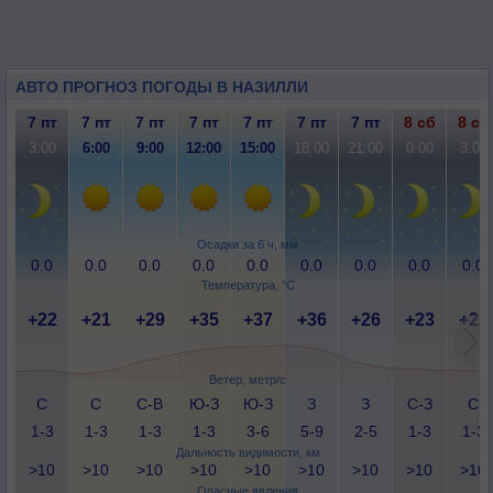
АВТО ПРОГНОЗ ПОГОДЫ В НАЗИЛЛИ
7 пт
7 пт
7 пт
7 пт
7 пт
7 пт
7 пт
8 сб
8 сб
3:00
6:00
9:00
12:00
15:00
18:00
21:00
0:00
3:00
Осадки за 6 ч, мм
0.0
0.0
0.0
0.0
0.0
0.0
0.0
0.0
0.0
Температура, °C
+22
+21
+29
+35
+37
+36
+26
+23
+22
Ветер, метр/с
С
С
С-В
Ю-З
Ю-З
З
З
С-З
С
1-3
1-3
1-3
1-3
3-6
5-9
2-5
1-3
1-3
Дальность видимости, км
>10
>10
>10
>10
>10
>10
>10
>10
>10
Опасные явления