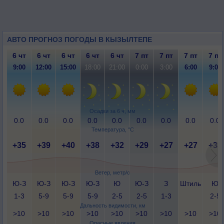
АВТО ПРОГНОЗ ПОГОДЫ В КЫЗЫЛТЕПЕ
6 чт
6 чт
6 чт
6 чт
6 чт
7 пт
7 пт
7 пт
7 пт
9:00
12:00
15:00
18:00
21:00
0:00
3:00
6:00
9:00
Осадки за 6 ч, мм
0.0
0.0
0.0
0.0
0.0
0.0
0.0
0.0
0.0
Температура, °C
+35
+39
+40
+38
+32
+29
+27
+27
+33
Ветер, метр/с
Ю-З
Ю-З
Ю-З
Ю-З
Ю
Ю-З
З
Штиль
Ю
1-3
5-9
5-9
5-9
2-5
2-5
1-3
2-5
Дальность видимости, км
>10
>10
>10
>10
>10
>10
>10
>10
>10
Опасные явления