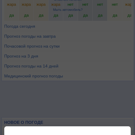
жара
жара
жара
жара
нет
нет
нет
нет
жара
Мыть автомобиль?
да
да
да
да
да
да
да
да
да
Погода сегодня
Прогноз погоды на завтра
Почасовой прогноз на сутки
Прогноз на 3 дня
Прогноз погоды на 14 дней
Медицинский прогноз погоды
НОВОЕ О ПОГОДЕ
Дневная температура воздуха в ОАЭ превысила