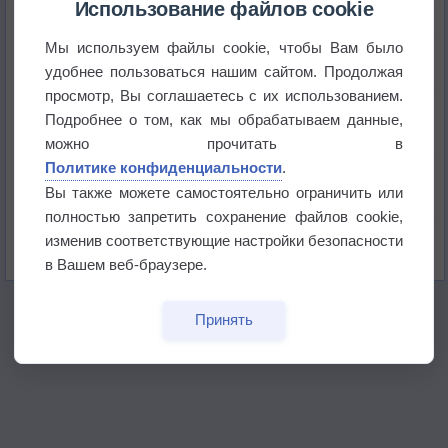
+51°
Использование файлов cookie
Мы используем файлы cookie, чтобы Вам было
Европейские столицы бьют рекорды жары
удобнее пользоваться нашим сайтом. Продолжая
просмотр, Вы соглашаетесь с их использованием.
Впервые за 155 лет в Лондоне в течение месяца
Подробнее о том, как мы обрабатываем данные,
не выпадал дождь
можно прочитать в
Политике конфиденциальности
.
Лето продолжит щедро раздавать своё тепло!
Вы также можете самостоятельно ограничить или
полностью запретить сохранение файлов cookie,
Погода в Екатеринбурге 5 августа
изменив соответствующие настройки безопасности
в Вашем веб-браузере.
Принять