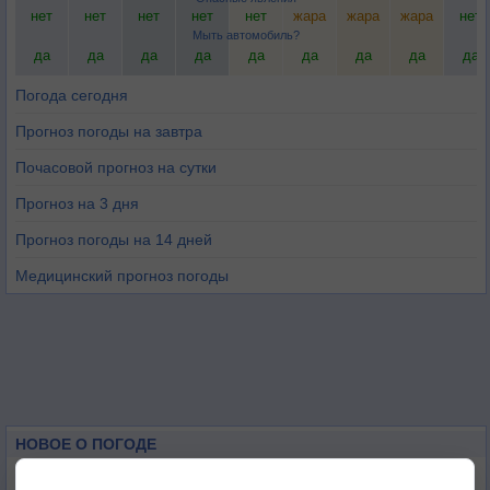
нет
нет
нет
нет
нет
жара
жара
жара
нет
Мыть автомобиль?
да
да
да
да
да
да
да
да
да
Погода сегодня
Прогноз погоды на завтра
Почасовой прогноз на сутки
Прогноз на 3 дня
Прогноз погоды на 14 дней
Медицинский прогноз погоды
НОВОЕ О ПОГОДЕ
Космическая погода влияет на транспорт