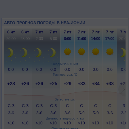
АВТО ПРОГНОЗ ПОГОДЫ В НЕА-ИОНИИ
6 чт
6 чт
7 пт
7 пт
7 пт
7 пт
7 пт
7 пт
7 пт
20:00
23:00
2:00
5:00
8:00
11:00
14:00
17:00
20:00
Осадки за 6 ч, мм
0.0
0.0
0.0
0.0
0.0
0.0
0.0
0.0
0.0
Температура, °C
+28
+26
+26
+25
+29
+33
+34
+33
+29
Ветер, метр/с
С-З
С-З
С-З
С-З
С
С
С
С
З
3-6
3-6
3-6
3-6
3-6
5-9
5-9
3-6
2-5
Дальность видимости, км
>10
>10
>10
>10
>10
>10
>10
>10
>10
Опасные явления