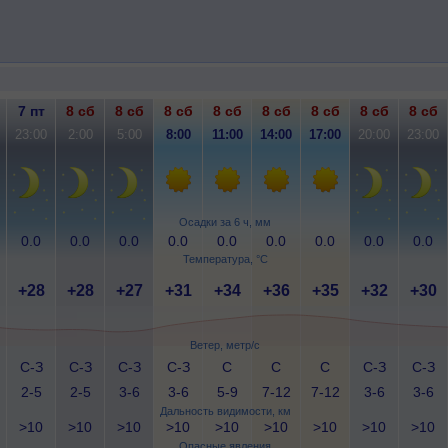
7 пт
8 сб
8 сб
8 сб
8 сб
8 сб
8 сб
8 сб
8 сб
23:00
2:00
5:00
8:00
11:00
14:00
17:00
20:00
23:00
Осадки за 6 ч, мм
0.0
0.0
0.0
0.0
0.0
0.0
0.0
0.0
0.0
Температура, °C
+28
+28
+27
+31
+34
+36
+35
+32
+30
Ветер, метр/с
С-З
С-З
С-З
С-З
С
С
С
С-З
С-З
2-5
2-5
3-6
3-6
5-9
7-12
7-12
3-6
3-6
Дальность видимости, км
>10
>10
>10
>10
>10
>10
>10
>10
>10
Опасные явления