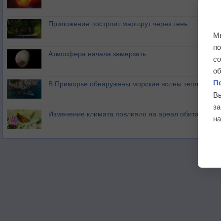
Приложение построит маршрут через тень
М
п
Атмосфера начала замерзать
с
о
П
В Приморье обнаружены морские волны тепла
В
з
Изменение климата повлияло на ареал обитания ба
на