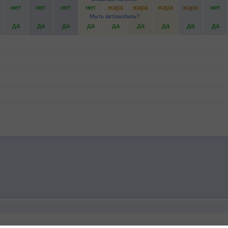
нет
нет
нет
нет
жара
жара
жара
жара
нет
Мыть автомобиль?
да
да
да
да
да
да
да
да
да