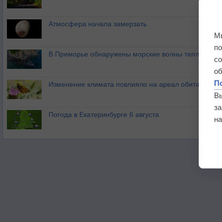
Атмосфера начала замерзать
М
п
В Приморье обнаружены морские волны тепла
с
о
П
Изменение климата повлияло на ареал обитания ба
В
з
Погода в Екатеринбурге 6 августа
на