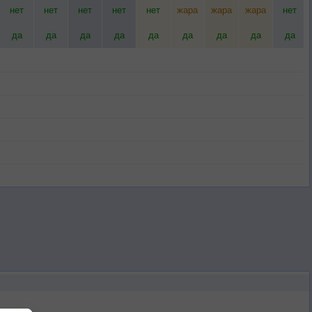
нет
нет
нет
нет
нет
жара
жара
жара
нет
да
да
да
да
да
да
да
да
да