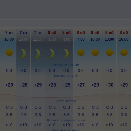
7 пт
7 пт
7 пт
8 сб
8 сб
8 сб
8 сб
8 сб
8 сб
16:00
19:00
22:00
1:00
4:00
7:00
10:00
13:00
16:00
Осадки за 6 ч, мм
0.0
0.0
0.0
0.0
0.0
0.0
0.0
0.0
0.0
Температура, °C
+29
+26
+25
+25
+25
+27
+29
+30
+29
Ветер, метр/с
С-З
С-З
С-З
С-З
С-З
С-З
С-З
С-З
С-З
3-6
2-5
3-6
2-5
3-6
3-6
3-6
3-6
3-6
Дальность видимости, км
>10
>10
>10
>10
>10
>10
>10
>10
>10
Опасные явления