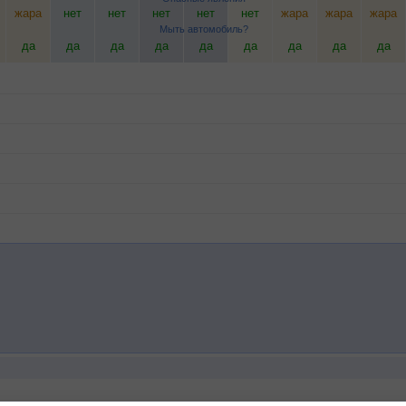
жара
нет
нет
нет
нет
нет
жара
жара
жара
Мыть автомобиль?
да
да
да
да
да
да
да
да
да