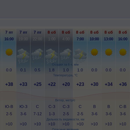
7 пт
7 пт
7 пт
8 сб
8 сб
8 сб
8 сб
8 сб
8 сб
16:00
19:00
22:00
1:00
4:00
7:00
10:00
13:00
16:00
Осадки за 6 ч, мм
0.0
0.1
0.5
1.8
1.0
1.0
0.0
0.0
0.0
Температура, °C
+38
+33
+25
+22
+20
+23
+30
+34
+36
Ветер, метр/с
Ю-В
Ю-З
С
С-З
С-З
С
В
В
С-В
2-5
3-6
7-12
1-3
2-5
2-5
3-6
3-6
3-6
Дальность видимости, км
>10
>10
>10
>10
>10
>10
>10
>10
>10
Опасные явления