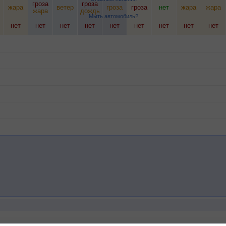
гроза
гроза
жара
ветер
гроза
гроза
нет
жара
жара
жара
дождь
Мыть автомобиль?
нет
нет
нет
нет
нет
нет
нет
нет
нет