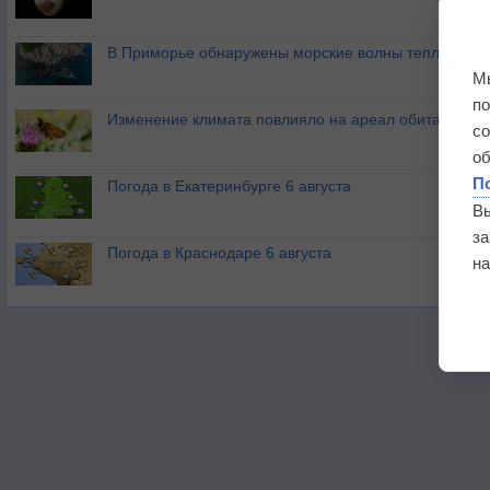
В Приморье обнаружены морские волны тепла
М
п
Изменение климата повлияло на ареал обитания ба
с
о
П
Погода в Екатеринбурге 6 августа
В
з
Погода в Краснодаре 6 августа
на