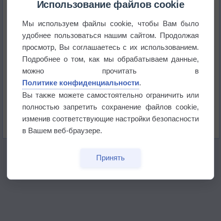
историю
Использование файлов cookie
Мы используем файлы cookie, чтобы Вам было
В Центральной России наступают самые жаркие
дни этого лета
удобнее пользоваться нашим сайтом. Продолжая
просмотр, Вы соглашаетесь с их использованием.
Дневная температура воздуха в ОАЭ превысила
Подробнее о том, как мы обрабатываем данные,
+51°
можно прочитать в
Политике конфиденциальности
.
Европейские столицы бьют рекорды жары
Вы также можете самостоятельно ограничить или
полностью запретить сохранение файлов cookie,
Впервые за 155 лет в Лондоне в течение месяца
изменив соответствующие настройки безопасности
не выпадал дождь
в Вашем веб-браузере.
Принять