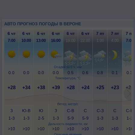
АВТО ПРОГНОЗ ПОГОДЫ В ВЕРОНЕ
6 чт
6 чт
6 чт
6 чт
6 чт
6 чт
7 пт
7 пт
7 пт
7:00
10:00
13:00
16:00
19:00
22:00
1:00
4:00
7:00
Осадки за 6 ч, мм
0.0
0.0
0.0
0.0
0.5
0.6
0.8
0.1
0.3
Температура, °C
+28
+34
+38
+39
+28
+24
+25
+23
+26
Ветер, метр/с
З
Ю-В
Ю
З
С-В
С
С-З
С
С-В
1-3
1-3
2-5
1-3
5-9
5-9
1-3
1-3
1-3
Дальность видимости, км
>10
>10
>10
>10
>10
>10
>10
>10
>10
Опасные явления