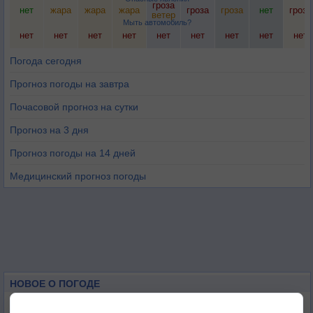
гроза
нет
жара
жара
жара
гроза
гроза
нет
гроза
ветер
Мыть автомобиль?
нет
нет
нет
нет
нет
нет
нет
нет
нет
Погода сегодня
Прогноз погоды на завтра
Почасовой прогноз на сутки
Прогноз на 3 дня
Прогноз погоды на 14 дней
Медицинский прогноз погоды
НОВОЕ О ПОГОДЕ
Июль в России стал самым тёплым за всю