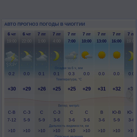
АВТО ПРОГНОЗ ПОГОДЫ В ЧИОГГИИ
6 чт
6 чт
7 пт
7 пт
7 пт
7 пт
7 пт
7 пт
7 пт
19:00
22:00
1:00
4:00
7:00
10:00
13:00
16:00
19:00
Осадки за 6 ч, мм
0.2
0.0
0.1
0.1
0.3
0.0
0.0
0.0
0.0
Температура, °C
+30
+29
+26
+25
+25
+29
+31
+32
+30
Ветер, метр/с
С-В
С-З
С
С-З
С
С
В
Ю-В
Ю-В
7-12
5-9
5-9
3-6
3-6
3-6
3-6
5-9
3-6
Дальность видимости, км
>10
>10
>10
>10
>10
>10
>10
>10
>10
Опасные явления