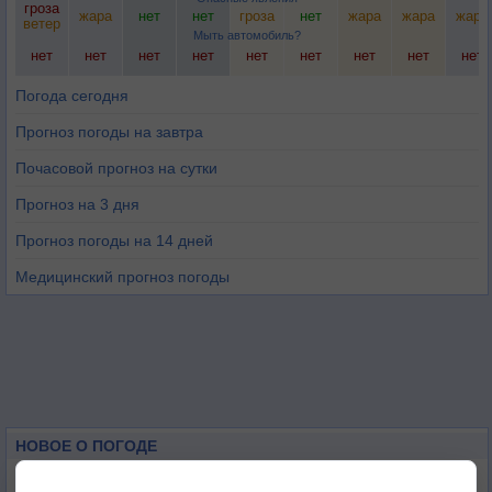
гроза
жара
нет
нет
гроза
нет
жара
жара
жара
ветер
Мыть автомобиль?
нет
нет
нет
нет
нет
нет
нет
нет
нет
Погода сегодня
Прогноз погоды на завтра
Почасовой прогноз на сутки
Прогноз на 3 дня
Прогноз погоды на 14 дней
Медицинский прогноз погоды
НОВОЕ О ПОГОДЕ
Космическая погода влияет на транспорт