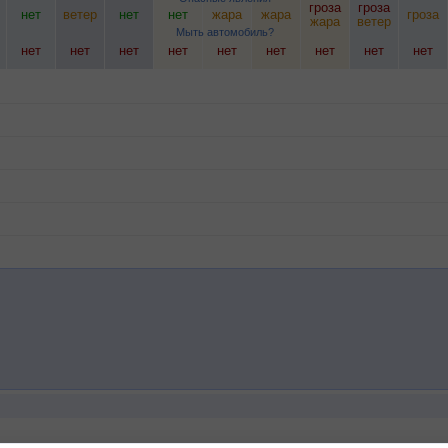
гроза
гроза
нет
ветер
нет
нет
жара
жара
гроза
жара
ветер
Мыть автомобиль?
нет
нет
нет
нет
нет
нет
нет
нет
нет