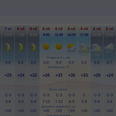
7 пт
8 сб
8 сб
8 сб
8 сб
8 сб
8 сб
8 сб
8 сб
23:00
2:00
5:00
8:00
11:00
14:00
17:00
20:00
23:00
Осадки за 6 ч, мм
0.0
0.0
0.0
0.0
0.0
0.0
0.2
0.3
0.7
Температура, °C
+25
+24
+22
+26
+33
+36
+33
+29
+24
Ветер, метр/с
С-З
С-З
С-З
С-З
С-З
С-З
С
С-З
С-З
3-6
5-9
5-9
7-12
7-12
5-9
5-9
5-9
3-6
Дальность видимости, км
>10
>10
>10
>10
>10
>10
>10
>10
>10
Опасные явления