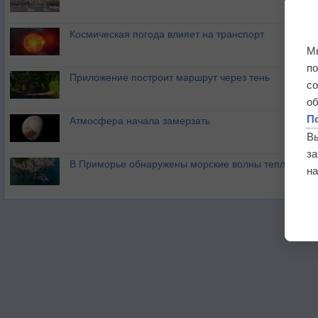
Космическая погода влияет на транспорт
М
п
Приложение построит маршрут через тень
с
о
П
Атмосфера начала замерзать
В
з
В Приморье обнаружены морские волны тепла
на