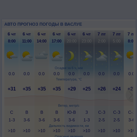
АВТО ПРОГНОЗ ПОГОДЫ В ВАСЛУЕ
6 чт
6 чт
6 чт
6 чт
6 чт
6 чт
7 пт
7 пт
7 пт
8:00
11:00
14:00
17:00
20:00
23:00
2:00
5:00
8:00
Осадки за 6 ч, мм
0.0
0.0
0.0
0.0
0.0
0.0
0.0
0.0
0.0
Температура, °C
+31
+35
+35
+35
+29
+25
+26
+24
+27
Ветер, метр/с
С
В
В
В
Ю-В
З
С-З
С-З
С-З
1-3
3-6
3-6
3-6
3-6
1-3
2-5
2-5
3-6
Дальность видимости, км
>10
>10
>10
>10
>10
>10
>10
>10
>10
Опасные явления