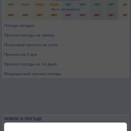
нет
жара
жара
жара
нет
нет
нет
нет
нет
Мыть автомобиль?
нет
нет
нет
нет
нет
нет
нет
нет
нет
Погода сегодня
Прогноз погоды на завтра
Почасовой прогноз на сутки
Прогноз на 3 дня
Прогноз погоды на 14 дней
Медицинский прогноз погоды
НОВОЕ О ПОГОДЕ
Июль в России стал самым тёплым за всю