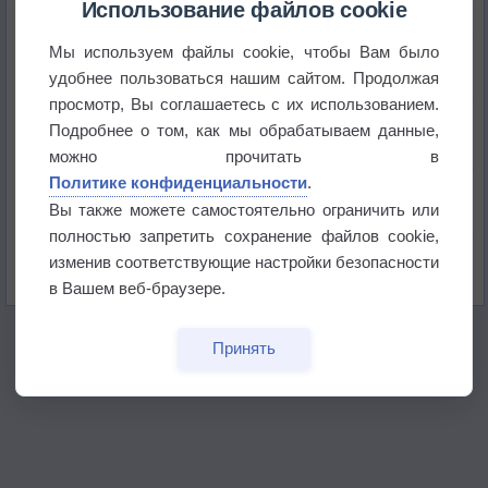
историю
Использование файлов cookie
Мы используем файлы cookie, чтобы Вам было
В Центральной России наступают самые жаркие
дни этого лета
удобнее пользоваться нашим сайтом. Продолжая
просмотр, Вы соглашаетесь с их использованием.
Дневная температура воздуха в ОАЭ превысила
Подробнее о том, как мы обрабатываем данные,
+51°
можно прочитать в
Политике конфиденциальности
.
Европейские столицы бьют рекорды жары
Вы также можете самостоятельно ограничить или
полностью запретить сохранение файлов cookie,
Впервые за 155 лет в Лондоне в течение месяца
изменив соответствующие настройки безопасности
не выпадал дождь
в Вашем веб-браузере.
Принять