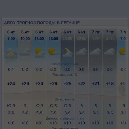
АВТО ПРОГНОЗ ПОГОДЫ В ЛЕГНИЦЕ
6 чт
6 чт
6 чт
6 чт
6 чт
6 чт
7 пт
7 пт
7 пт
7:00
10:00
13:00
16:00
19:00
22:00
1:00
4:00
7:00
Осадки за 6 ч, мм
0.4
0.2
0.2
0.0
0.0
0.0
0.0
0.0
0.0
Температура, °C
+24
+26
+30
+29
+25
+22
+21
+18
+19
Ветер, метр/с
Ю-З
З
Ю-З
С-З
С-З
З
З
З
З
3-6
3-6
5-9
5-9
3-6
3-6
3-6
3-6
3-6
Дальность видимости, км
>10
>10
>10
>10
>10
>10
>10
>10
>10
Опасные явления