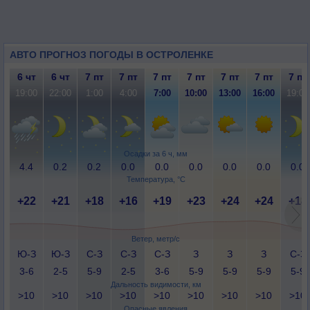
АВТО ПРОГНОЗ ПОГОДЫ В ОСТРОЛЕНКЕ
6 чт
6 чт
7 пт
7 пт
7 пт
7 пт
7 пт
7 пт
7 пт
19:00
22:00
1:00
4:00
7:00
10:00
13:00
16:00
19:00
Осадки за 6 ч, мм
4.4
0.2
0.2
0.0
0.0
0.0
0.0
0.0
0.0
Температура, °C
+22
+21
+18
+16
+19
+23
+24
+24
+18
Ветер, метр/с
Ю-З
Ю-З
С-З
С-З
С-З
З
З
З
С-З
3-6
2-5
5-9
2-5
3-6
5-9
5-9
5-9
5-9
Дальность видимости, км
>10
>10
>10
>10
>10
>10
>10
>10
>10
Опасные явления