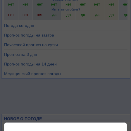
нет
нет
нет
нет
нет
нет
нет
нет
нет
Мыть автомобиль?
нет
нет
нет
да
да
да
да
да
да
Погода сегодня
Прогноз погоды на завтра
Почасовой прогноз на сутки
Прогноз на 3 дня
Прогноз погоды на 14 дней
Медицинский прогноз погоды
НОВОЕ О ПОГОДЕ
Космическая погода и транспорт