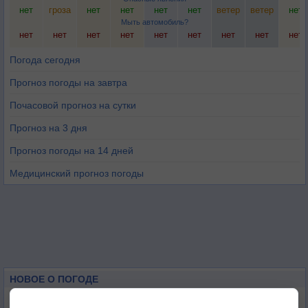
нет
гроза
нет
нет
нет
нет
ветер
ветер
нет
Мыть автомобиль?
нет
нет
нет
нет
нет
нет
нет
нет
нет
Погода сегодня
Прогноз погоды на завтра
Почасовой прогноз на сутки
Прогноз на 3 дня
Прогноз погоды на 14 дней
Медицинский прогноз погоды
НОВОЕ О ПОГОДЕ
Июль в России стал самым тёплым за всю