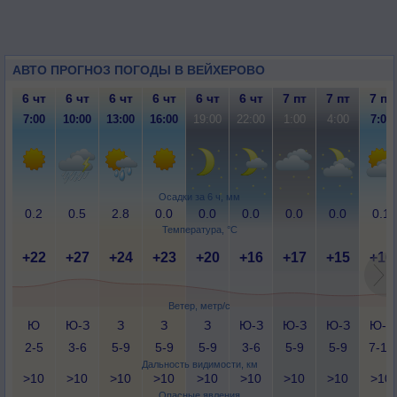
АВТО ПРОГНОЗ ПОГОДЫ В ВЕЙХЕРОВО
6 чт
6 чт
6 чт
6 чт
6 чт
6 чт
7 пт
7 пт
7 пт
7:00
10:00
13:00
16:00
19:00
22:00
1:00
4:00
7:00
Осадки за 6 ч, мм
0.2
0.5
2.8
0.0
0.0
0.0
0.0
0.0
0.1
Температура, °C
+22
+27
+24
+23
+20
+16
+17
+15
+16
Ветер, метр/с
Ю
Ю-З
З
З
З
Ю-З
Ю-З
Ю-З
Ю-З
2-5
3-6
5-9
5-9
5-9
3-6
5-9
5-9
7-12
Дальность видимости, км
>10
>10
>10
>10
>10
>10
>10
>10
>10
Опасные явления