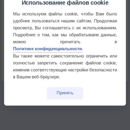
историю
Использование файлов cookie
Мы используем файлы cookie, чтобы Вам было
В Центральной России наступают самые жаркие
дни этого лета
удобнее пользоваться нашим сайтом. Продолжая
просмотр, Вы соглашаетесь с их использованием.
Дневная температура воздуха в ОАЭ превысила
Подробнее о том, как мы обрабатываем данные,
+51°
можно прочитать в
Политике конфиденциальности
.
Европейские столицы бьют рекорды жары
Вы также можете самостоятельно ограничить или
полностью запретить сохранение файлов cookie,
Впервые за 155 лет в Лондоне в течение месяца
изменив соответствующие настройки безопасности
не выпадал дождь
в Вашем веб-браузере.
Принять