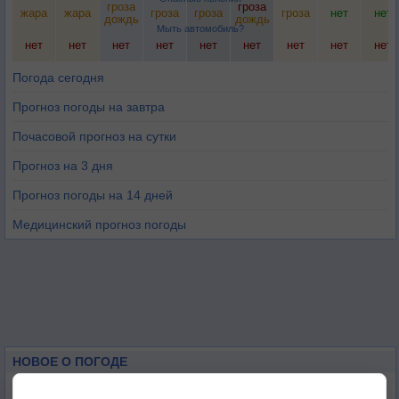
гроза
гроза
жара
жара
гроза
гроза
гроза
нет
нет
дождь
дождь
Мыть автомобиль?
нет
нет
нет
нет
нет
нет
нет
нет
нет
Погода сегодня
Прогноз погоды на завтра
Почасовой прогноз на сутки
Прогноз на 3 дня
Прогноз погоды на 14 дней
Медицинский прогноз погоды
НОВОЕ О ПОГОДЕ
Атмосфера начала замерзать