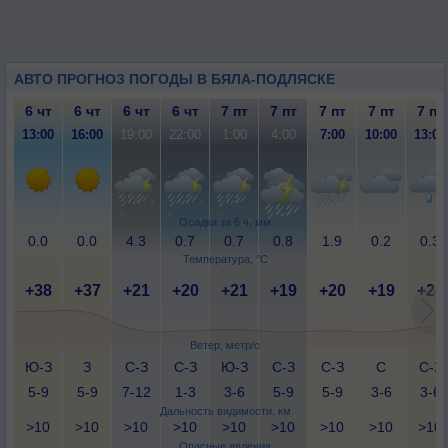
АВТО ПРОГНОЗ ПОГОДЫ В БЯЛА-ПОДЛЯСКЕ
6 чт
6 чт
6 чт
6 чт
7 пт
7 пт
7 пт
7 пт
7 пт
13:00
16:00
19:00
22:00
1:00
4:00
7:00
10:00
13:00
Осадки за 6 ч, мм
0.0
0.0
4.3
0.7
0.7
0.8
1.9
0.2
0.3
Температура, °C
+38
+37
+21
+20
+21
+19
+20
+19
+24
Ветер, метр/с
Ю-З
З
С-З
С-З
Ю-З
С-З
С-З
С
С-З
5-9
5-9
7-12
1-3
3-6
5-9
5-9
3-6
3-6
Дальность видимости, км
>10
>10
>10
>10
>10
>10
>10
>10
>10
Опасные явления