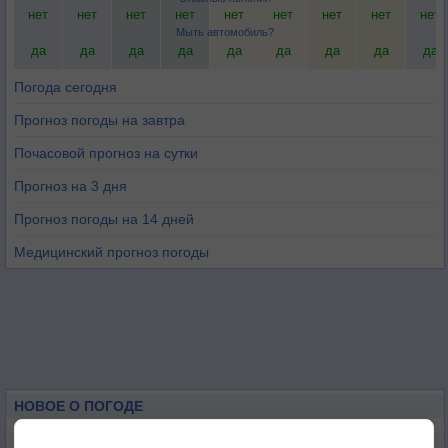
нет
нет
нет
нет
нет
нет
нет
нет
нет
Мыть автомобиль?
да
да
да
да
да
да
да
да
да
Погода сегодня
Прогноз погоды на завтра
Почасовой прогноз на сутки
Прогноз на 3 дня
Прогноз погоды на 14 дней
Медицинский прогноз погоды
НОВОЕ О ПОГОДЕ
Космическая погода влияет на транспорт