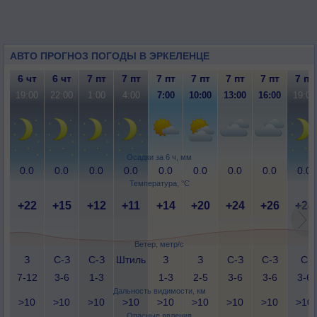
АВТО ПРОГНОЗ ПОГОДЫ В ЭРКЕЛЕНЦЕ
6 чт
6 чт
7 пт
7 пт
7 пт
7 пт
7 пт
7 пт
7 пт
19:00
22:00
1:00
4:00
7:00
10:00
13:00
16:00
19:00
Осадки за 6 ч, мм
0.0
0.0
0.0
0.0
0.0
0.0
0.0
0.0
0.0
Температура, °C
+22
+15
+12
+11
+14
+20
+24
+26
+24
Ветер, метр/с
З
С-З
С-З
Штиль
З
З
С-З
С-З
С
7-12
3-6
1-3
1-3
2-5
3-6
3-6
3-6
Дальность видимости, км
>10
>10
>10
>10
>10
>10
>10
>10
>10
Опасные явления