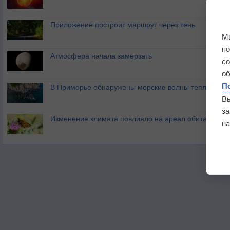
Приложение построит маршрут через тень
М
п
Атмосфера начала замерзать
с
о
П
В Приморье обнаружены морские волны тепла
В
з
Изменение климата повлияло на ареал обитания ба
на