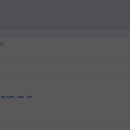
го?
о преувеличенной