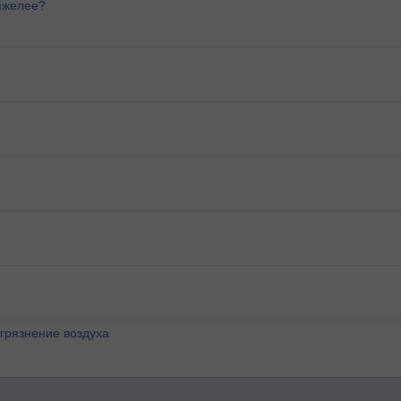
яжелее?
агрязнение воздуха