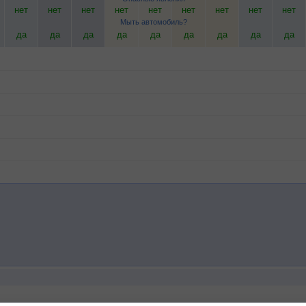
нет
нет
нет
нет
нет
нет
нет
нет
нет
Мыть автомобиль?
да
да
да
да
да
да
да
да
да