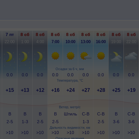
7 пт
8 сб
8 сб
8 сб
8 сб
8 сб
8 сб
8 сб
8 сб
22:00
1:00
4:00
7:00
10:00
13:00
16:00
19:00
22:00
Осадки за 6 ч, мм
0.0
0.0
0.0
0.0
0.0
0.0
0.0
0.0
0.0
Температура, °C
+15
+13
+12
+16
+24
+27
+28
+25
+19
Ветер, метр/с
В
В
В
В
Штиль
С-В
С-В
В
С-В
2-5
1-3
2-5
2-5
1-3
2-5
3-6
3-6
Дальность видимости, км
>10
>10
>10
>10
>10
>10
>10
>10
>10
Опасные явления