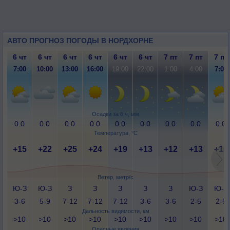
АВТО ПРОГНОЗ ПОГОДЫ В НОРДХОРНЕ
6 чт
6 чт
6 чт
6 чт
6 чт
6 чт
7 пт
7 пт
7 пт
7:00
10:00
13:00
16:00
19:00
22:00
1:00
4:00
7:00
Осадки за 6 ч, мм
0.0
0.0
0.0
0.0
0.0
0.0
0.0
0.0
0.0
Температура, °C
+15
+22
+25
+24
+19
+13
+12
+13
+15
Ветер, метр/с
Ю-З
Ю-З
З
З
З
З
З
Ю-З
Ю-З
3-6
5-9
7-12
7-12
7-12
3-6
3-6
2-5
2-5
Дальность видимости, км
>10
>10
>10
>10
>10
>10
>10
>10
>10
Опасные явления