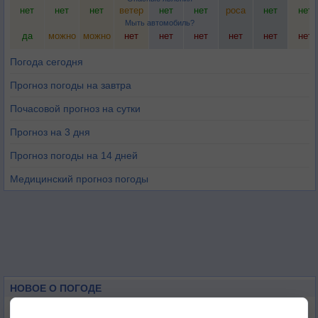
нет
нет
нет
ветер
нет
нет
роса
нет
нет
Мыть автомобиль?
да
можно
можно
нет
нет
нет
нет
нет
нет
Погода сегодня
Прогноз погоды на завтра
Почасовой прогноз на сутки
Прогноз на 3 дня
Прогноз погоды на 14 дней
Медицинский прогноз погоды
НОВОЕ О ПОГОДЕ
Дневная температура воздуха в ОАЭ превысила