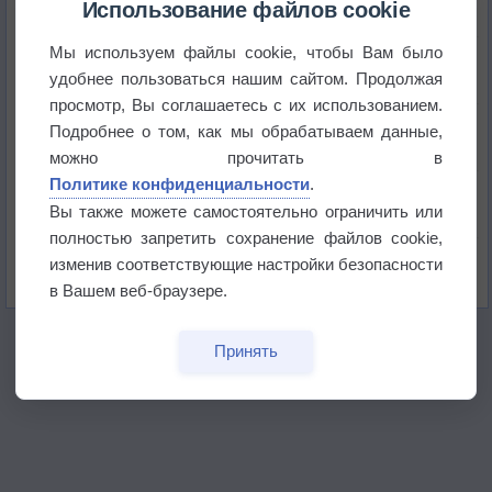
+51°
Использование файлов cookie
Мы используем файлы cookie, чтобы Вам было
Европейские столицы бьют рекорды жары
удобнее пользоваться нашим сайтом. Продолжая
просмотр, Вы соглашаетесь с их использованием.
Впервые за 155 лет в Лондоне в течение месяца
Подробнее о том, как мы обрабатываем данные,
не выпадал дождь
можно прочитать в
Политике конфиденциальности
.
Лето продолжит щедро раздавать своё тепло!
Вы также можете самостоятельно ограничить или
полностью запретить сохранение файлов cookie,
Погода в Екатеринбурге 5 августа
изменив соответствующие настройки безопасности
в Вашем веб-браузере.
Принять