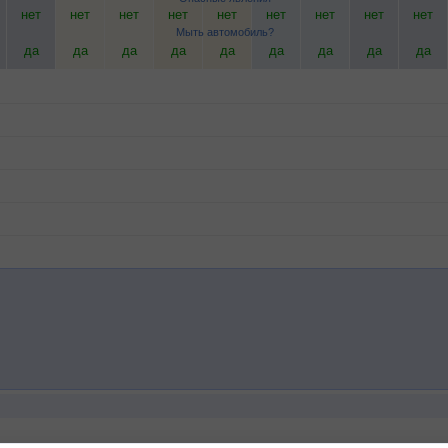
нет
нет
нет
нет
нет
нет
нет
нет
нет
Мыть автомобиль?
да
да
да
да
да
да
да
да
да