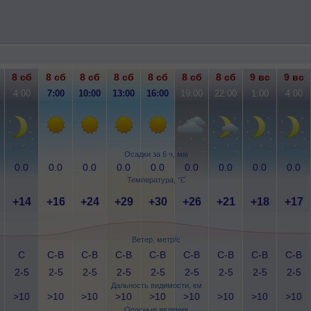
8 сб
8 сб
8 сб
8 сб
8 сб
8 сб
8 сб
9 вс
9 вс
4:00
7:00
10:00
13:00
16:00
19:00
22:00
1:00
4:00
Осадки за 6 ч, мм
0.0
0.0
0.0
0.0
0.0
0.0
0.0
0.0
0.0
Температура, °C
+14
+16
+24
+29
+30
+26
+21
+18
+17
Ветер, метр/с
С
С-В
С-В
С-В
С-В
С-В
С-В
С-В
С-В
2-5
2-5
2-5
2-5
2-5
2-5
2-5
2-5
2-5
Дальность видимости, км
>10
>10
>10
>10
>10
>10
>10
>10
>10
Опасные явления