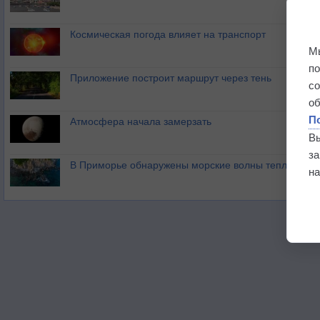
Космическая погода влияет на транспорт
М
п
Приложение построит маршрут через тень
с
о
П
Атмосфера начала замерзать
В
з
В Приморье обнаружены морские волны тепла
на