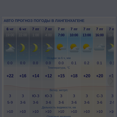
АВТО ПРОГНОЗ ПОГОДЫ В ЛАНГЕНХАГЕНЕ
6 чт
6 чт
7 пт
7 пт
7 пт
7 пт
7 пт
7 пт
7 пт
19:00
22:00
1:00
4:00
7:00
10:00
13:00
16:00
19:00
Осадки за 6 ч, мм
0.0
0.0
0.0
0.0
0.0
0.1
0.2
0.1
0.1
Температура, °C
+22
+16
+14
+12
+15
+18
+20
+20
+19
Ветер, метр/с
З
З
Ю-З
Ю-З
З
З
З
С-З
З
5-9
3-6
3-6
3-6
3-6
3-6
3-6
3-6
2-5
Дальность видимости, км
>10
>10
>10
>10
>10
>10
>10
>10
>10
Опасные явления