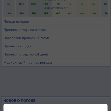
нет
нет
нет
нет
нет
нет
нет
нет
нет
Мыть автомобиль?
да
да
да
да
да
да
да
да
да
Погода сегодня
Прогноз погоды на завтра
Почасовой прогноз на сутки
Прогноз на 3 дня
Прогноз погоды на 14 дней
Медицинский прогноз погоды
НОВОЕ О ПОГОДЕ
Космическая погода влияет на транспорт