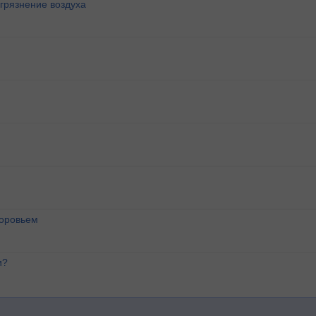
агрязнение воздуха
доровьем
и?