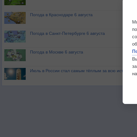
Погода в Краснодаре 6 августа
М
п
Погода в Санкт-Петербурге 6 августа
с
о
П
Погода в Москве 6 августа
В
з
Июль в России стал самым тёплым за всю историю
на