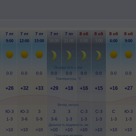
7 пт
7 пт
7 пт
7 пт
7 пт
8 сб
8 сб
8 сб
8 сб
9:00
12:00
15:00
18:00
21:00
0:00
3:00
6:00
9:00
Осадки за 6 ч, мм
0.0
0.0
0.0
0.0
0.0
0.0
0.0
0.0
0.0
Температура, °C
+26
+32
+33
+29
+18
+16
+15
+16
+27
Ветер, метр/с
Ю-З
Ю-З
З
З
З
С-З
С-З
С
Ю-З
1-3
3-6
5-9
3-6
1-3
1-3
1-3
1-3
1-3
Дальность видимости, км
>10
>10
>10
>10
>10
>10
>10
>10
>10
Опасные явления