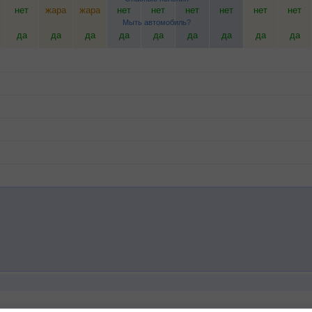
нет
жара
жара
нет
нет
нет
нет
нет
нет
Мыть автомобиль?
да
да
да
да
да
да
да
да
да