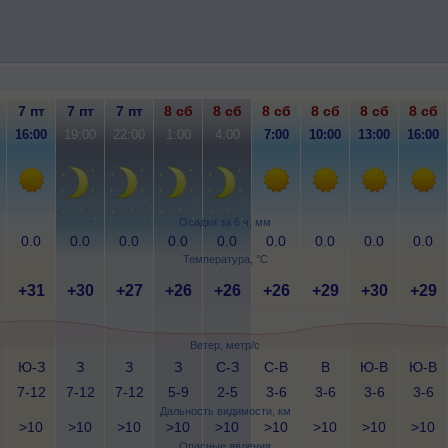
7 пт
7 пт
7 пт
8 сб
8 сб
8 сб
8 сб
8 сб
8 сб
16:00
19:00
22:00
1:00
4:00
7:00
10:00
13:00
16:00
Осадки за 6 ч, мм
0.0
0.0
0.0
0.0
0.0
0.0
0.0
0.0
0.0
Температура, °C
+31
+30
+27
+26
+26
+26
+29
+30
+29
Ветер, метр/с
Ю-З
З
З
З
С-З
С-В
В
Ю-В
Ю-В
7-12
7-12
7-12
5-9
2-5
3-6
3-6
3-6
3-6
Дальность видимости, км
>10
>10
>10
>10
>10
>10
>10
>10
>10
Опасные явления