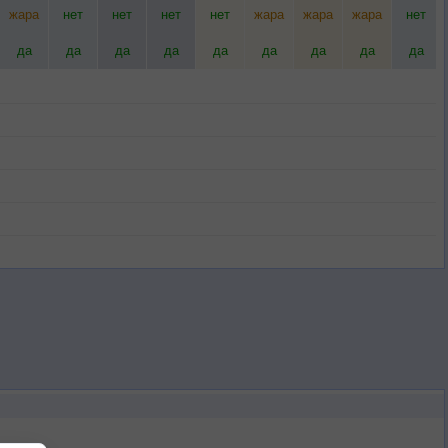
жара
нет
нет
нет
нет
жара
жара
жара
нет
да
да
да
да
да
да
да
да
да