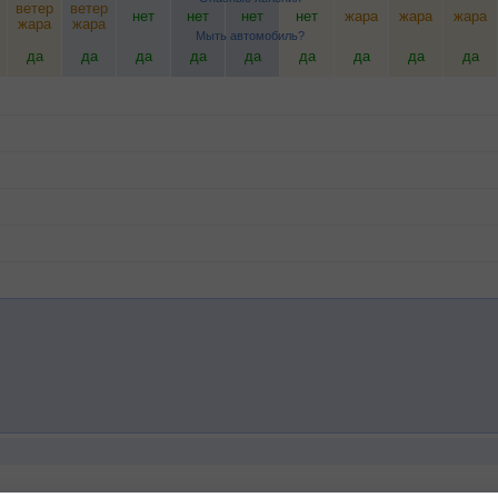
ветер
ветер
нет
нет
нет
нет
жара
жара
жара
жара
жара
Мыть автомобиль?
да
да
да
да
да
да
да
да
да