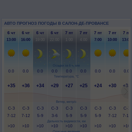
АВТО ПРОГНОЗ ПОГОДЫ В САЛОН-ДЕ-ПРОВАНСЕ
6 чт
6 чт
6 чт
6 чт
7 пт
7 пт
7 пт
7 пт
7 пт
13:00
16:00
19:00
22:00
1:00
4:00
7:00
10:00
13:00
Осадки за 6 ч, мм
0.0
0.0
0.0
0.0
0.0
0.0
0.0
0.0
0.0
Температура, °C
+35
+36
+34
+29
+27
+25
+24
+30
+34
Ветер, метр/с
С-З
С-З
С-З
С-З
С-З
С-З
С-З
С-З
С-З
7-12
7-12
5-9
3-6
5-9
5-9
5-9
7-12
7-12
Дальность видимости, км
>10
>10
>10
>10
>10
>10
>10
>10
>10
Опасные явления