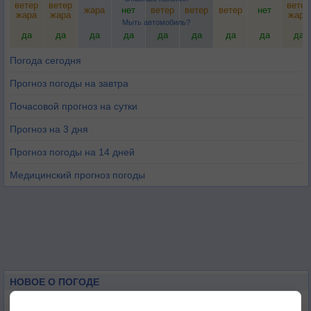
ветер
ветер
ветер
жара
нет
ветер
ветер
ветер
нет
жара
жара
жара
Мыть автомобиль?
да
да
да
да
да
да
да
да
да
Погода сегодня
Прогноз погоды на завтра
Почасовой прогноз на сутки
Прогноз на 3 дня
Прогноз погоды на 14 дней
Медицинский прогноз погоды
НОВОЕ О ПОГОДЕ
Атмосфера начала замерзать