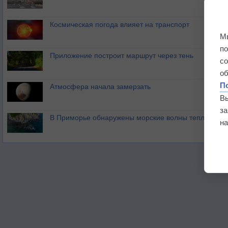
Космическая погода влияет на транспорт
М
п
Приложение построит маршрут через тень
с
о
П
Атмосфера начала замерзать
В
з
В Приморье обнаружены морские волны тепла
на