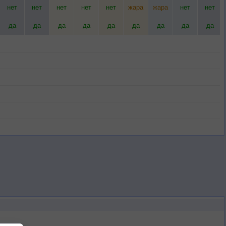
нет
нет
нет
нет
нет
жара
жара
нет
нет
да
да
да
да
да
да
да
да
да