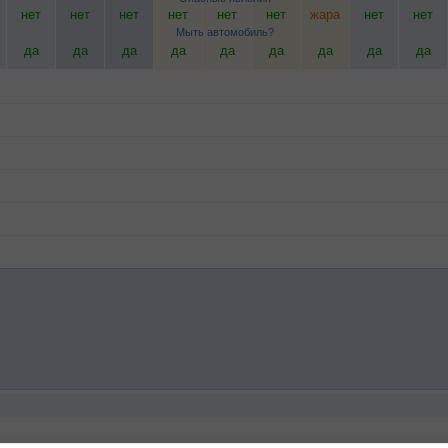
нет
нет
нет
нет
нет
нет
жара
нет
нет
Мыть автомобиль?
да
да
да
да
да
да
да
да
да