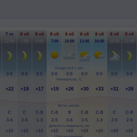
7 пт
8 сб
8 сб
8 сб
8 сб
8 сб
8 сб
8 сб
8 сб
22:00
1:00
4:00
7:00
10:00
13:00
16:00
19:00
22:00
Осадки за 6 ч, мм
0.0
0.0
0.0
0.0
0.0
0.0
0.0
0.0
0.0
Температура, °C
+22
+19
+17
+19
+26
+30
+33
+31
+26
Ветер, метр/с
С
С
С-В
С-В
В
С-В
С-В
С
С-В
3-6
2-5
1-3
2-5
3-6
2-5
1-3
2-5
2-5
Дальность видимости, км
>10
>10
>10
>10
>10
>10
>10
>10
>10
Опасные явления