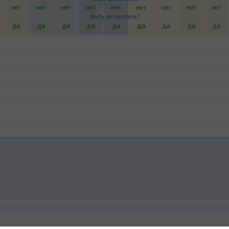
нет
нет
нет
нет
нет
нет
нет
нет
нет
Мыть автомобиль?
да
да
да
да
да
да
да
да
да