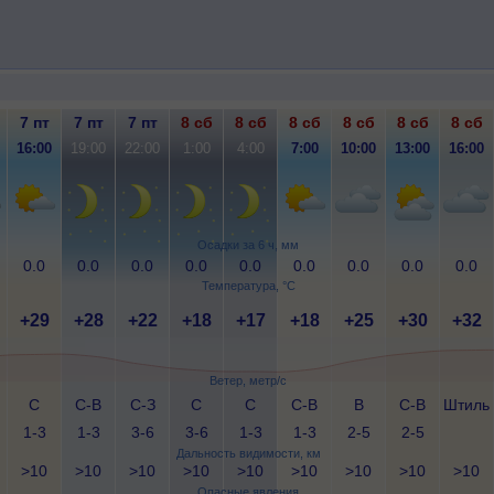
7 пт
7 пт
7 пт
8 сб
8 сб
8 сб
8 сб
8 сб
8 сб
16:00
19:00
22:00
1:00
4:00
7:00
10:00
13:00
16:00
Осадки за 6 ч, мм
0.0
0.0
0.0
0.0
0.0
0.0
0.0
0.0
0.0
Температура, °C
+29
+28
+22
+18
+17
+18
+25
+30
+32
Ветер, метр/с
С
С-В
С-З
С
С
С-В
В
С-В
Штиль
1-3
1-3
3-6
3-6
1-3
1-3
2-5
2-5
Дальность видимости, км
>10
>10
>10
>10
>10
>10
>10
>10
>10
Опасные явления