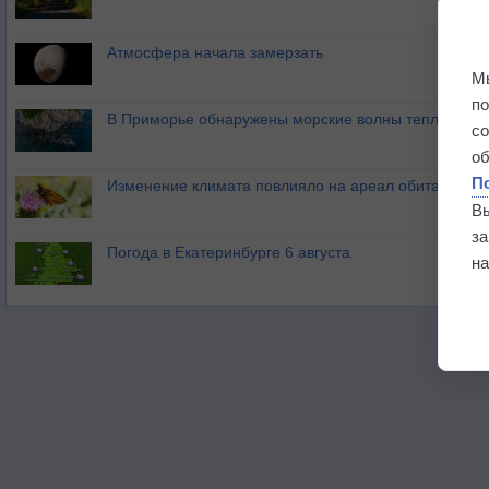
Атмосфера начала замерзать
М
п
В Приморье обнаружены морские волны тепла
с
о
П
Изменение климата повлияло на ареал обитания ба
В
з
Погода в Екатеринбурге 6 августа
на