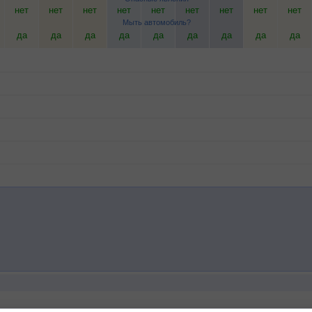
нет
нет
нет
нет
нет
нет
нет
нет
нет
Мыть автомобиль?
да
да
да
да
да
да
да
да
да