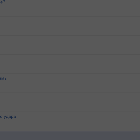
ие?
темы
о удара