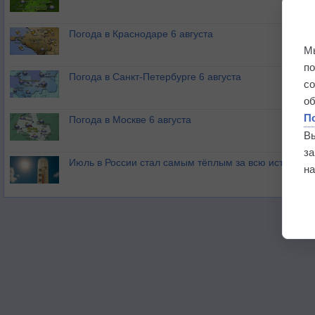
Погода в Краснодаре 6 августа
М
п
Погода в Санкт-Петербурге 6 августа
с
о
П
Погода в Москве 6 августа
В
з
Июль в России стал самым тёплым за всю историю
на