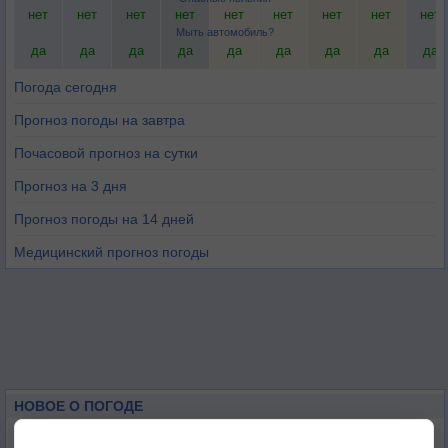
нет
нет
нет
нет
нет
нет
нет
нет
нет
Мыть автомобиль?
да
да
да
да
да
да
да
да
да
Погода сегодня
Прогноз погоды на завтра
Почасовой прогноз на сутки
Прогноз на 3 дня
Прогноз погоды на 14 дней
Медицинский прогноз погоды
НОВОЕ О ПОГОДЕ
Максимум лета не сдаётся