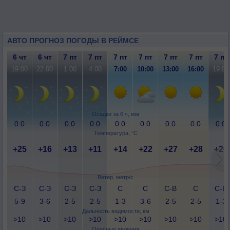
АВТО ПРОГНОЗ ПОГОДЫ В РЕЙМСЕ
6 чт
6 чт
7 пт
7 пт
7 пт
7 пт
7 пт
7 пт
7 пт
19:00
22:00
1:00
4:00
7:00
10:00
13:00
16:00
19:00
Осадки за 6 ч, мм
0.0
0.0
0.0
0.0
0.0
0.0
0.0
0.0
0.0
Температура, °C
+25
+16
+13
+11
+14
+22
+27
+28
+26
Ветер, метр/с
С-З
С-З
С-З
С-З
С
С
С-В
С
С-В
5-9
3-6
2-5
2-5
1-3
3-6
2-5
2-5
1-3
Дальность видимости, км
>10
>10
>10
>10
>10
>10
>10
>10
>10
Опасные явления