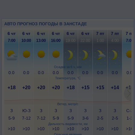
АВТО ПРОГНОЗ ПОГОДЫ В ЗАНСТАДЕ
6 чт
6 чт
6 чт
6 чт
6 чт
6 чт
7 пт
7 пт
7 пт
7:00
10:00
13:00
16:00
19:00
22:00
1:00
4:00
7:00
Осадки за 6 ч, мм
0.0
0.0
0.0
0.0
0.0
0.0
0.0
0.0
0.0
Температура, °C
+18
+20
+20
+20
+18
+15
+15
+14
+16
Ветер, метр/с
З
Ю-З
З
З
З
З
З
З
С-З
5-9
7-12
7-12
5-9
5-9
3-6
2-5
2-5
1-3
Дальность видимости, км
>10
>10
>10
>10
>10
>10
>10
>10
>10
Опасные явления