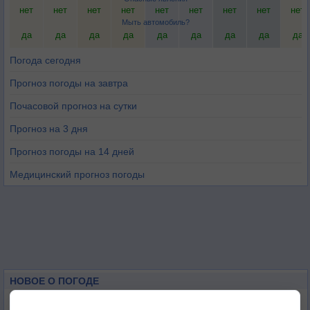
нет
нет
нет
нет
нет
нет
нет
нет
нет
Мыть автомобиль?
да
да
да
да
да
да
да
да
да
Погода сегодня
Прогноз погоды на завтра
Почасовой прогноз на сутки
Прогноз на 3 дня
Прогноз погоды на 14 дней
Медицинский прогноз погоды
НОВОЕ О ПОГОДЕ
Июль в России стал самым тёплым за всю