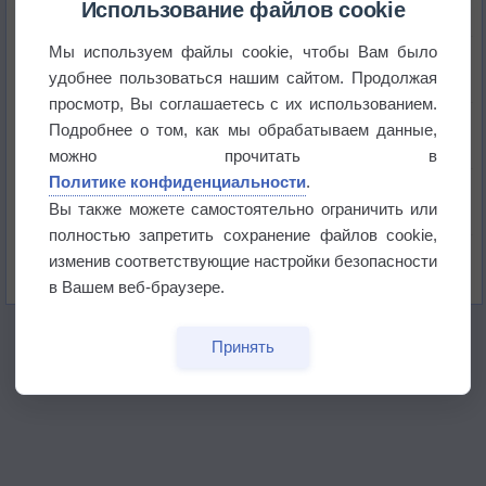
историю
Использование файлов cookie
Мы используем файлы cookie, чтобы Вам было
В Центральной России наступают самые жаркие
дни этого лета
удобнее пользоваться нашим сайтом. Продолжая
просмотр, Вы соглашаетесь с их использованием.
Дневная температура воздуха в ОАЭ превысила
Подробнее о том, как мы обрабатываем данные,
+51°
можно прочитать в
Политике конфиденциальности
.
Европейские столицы бьют рекорды жары
Вы также можете самостоятельно ограничить или
полностью запретить сохранение файлов cookie,
Впервые за 155 лет в Лондоне в течение месяца
изменив соответствующие настройки безопасности
не выпадал дождь
в Вашем веб-браузере.
Принять