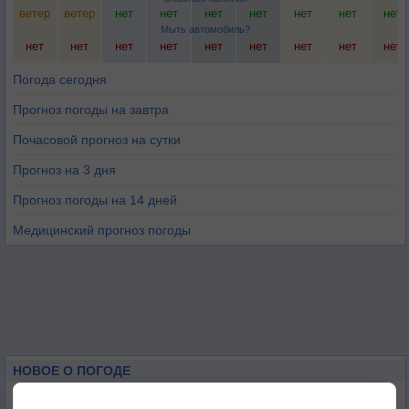
ветер
ветер
нет
нет
нет
нет
нет
нет
нет
Мыть автомобиль?
нет
нет
нет
нет
нет
нет
нет
нет
нет
Погода сегодня
Прогноз погоды на завтра
Почасовой прогноз на сутки
Прогноз на 3 дня
Прогноз погоды на 14 дней
Медицинский прогноз погоды
НОВОЕ О ПОГОДЕ
Погода в Екатеринбурге 6 августа