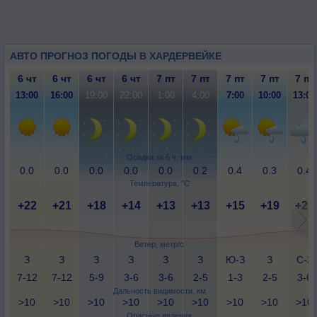
АВТО ПРОГНОЗ ПОГОДЫ В ХАРДЕРВЕЙКЕ
6 чт
6 чт
6 чт
6 чт
7 пт
7 пт
7 пт
7 пт
7 пт
13:00
16:00
19:00
22:00
1:00
4:00
7:00
10:00
13:00
Осадки за 6 ч, мм
0.0
0.0
0.0
0.0
0.0
0.2
0.4
0.3
0.4
Температура, °C
+22
+21
+18
+14
+13
+13
+15
+19
+21
Ветер, метр/с
З
З
З
З
З
З
Ю-З
З
С-З
7-12
7-12
5-9
3-6
3-6
2-5
1-3
2-5
3-6
Дальность видимости, км
>10
>10
>10
>10
>10
>10
>10
>10
>10
Опасные явления