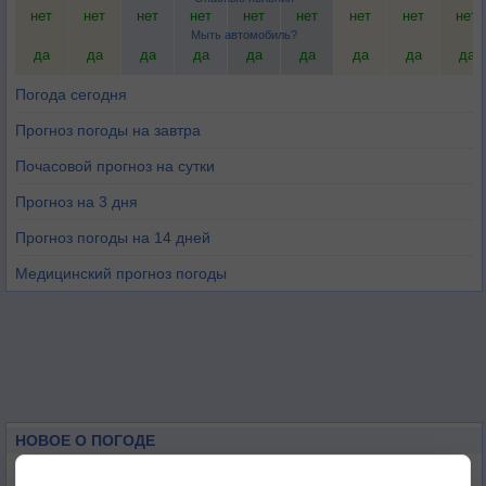
нет
нет
нет
нет
нет
нет
нет
нет
нет
Мыть автомобиль?
да
да
да
да
да
да
да
да
да
Погода сегодня
Прогноз погоды на завтра
Почасовой прогноз на сутки
Прогноз на 3 дня
Прогноз погоды на 14 дней
Медицинский прогноз погоды
НОВОЕ О ПОГОДЕ
Погода в Екатеринбурге 6 августа