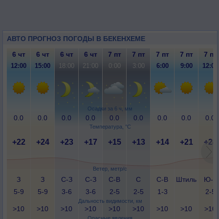
АВТО ПРОГНОЗ ПОГОДЫ В БЕКЕНХЕМЕ
6 чт
6 чт
6 чт
6 чт
7 пт
7 пт
7 пт
7 пт
7 пт
12:00
15:00
18:00
21:00
0:00
3:00
6:00
9:00
12:00
Осадки за 6 ч, мм
0.0
0.0
0.0
0.0
0.0
0.0
0.0
0.0
0.0
Температура, °C
+22
+24
+23
+17
+15
+13
+14
+21
+24
Ветер, метр/с
З
З
С-З
С-З
С-В
С
С-В
Штиль
Ю-З
5-9
5-9
3-6
3-6
2-5
2-5
1-3
2-5
Дальность видимости, км
>10
>10
>10
>10
>10
>10
>10
>10
>10
Опасные явления