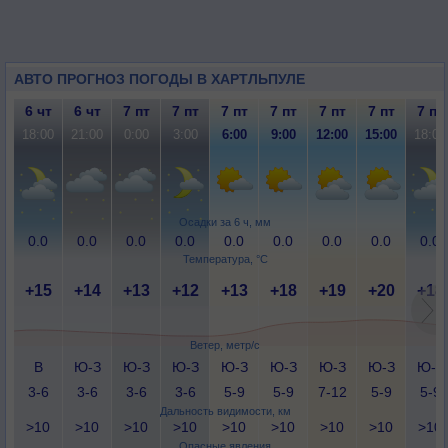
АВТО ПРОГНОЗ ПОГОДЫ В ХАРТЛЬПУЛЕ
6 чт
6 чт
7 пт
7 пт
7 пт
7 пт
7 пт
7 пт
7 пт
18:00
21:00
0:00
3:00
6:00
9:00
12:00
15:00
18:00
Осадки за 6 ч, мм
0.0
0.0
0.0
0.0
0.0
0.0
0.0
0.0
0.0
Температура, °C
+15
+14
+13
+12
+13
+18
+19
+20
+18
Ветер, метр/с
В
Ю-З
Ю-З
Ю-З
Ю-З
Ю-З
Ю-З
Ю-З
Ю-З
3-6
3-6
3-6
3-6
5-9
5-9
7-12
5-9
5-9
Дальность видимости, км
>10
>10
>10
>10
>10
>10
>10
>10
>10
Опасные явления