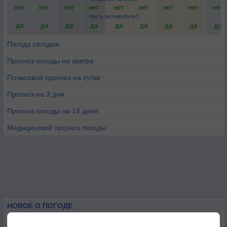
нет
нет
нет
нет
нет
нет
нет
нет
нет
Мыть автомобиль?
да
да
да
да
да
да
да
да
да
Погода сегодня
Прогноз погоды на завтра
Почасовой прогноз на сутки
Прогноз на 3 дня
Прогноз погоды на 14 дней
Медицинский прогноз погоды
НОВОЕ О ПОГОДЕ
Космическая погода и транспорт