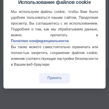
+51°
Использование файлов cookie
Мы используем файлы cookie, чтобы Вам было
Европейские столицы бьют рекорды жары
удобнее пользоваться нашим сайтом. Продолжая
просмотр, Вы соглашаетесь с их использованием.
Впервые за 155 лет в Лондоне в течение месяца
Подробнее о том, как мы обрабатываем данные,
не выпадал дождь
можно прочитать в
Политике конфиденциальности
.
Лето продолжит щедро раздавать своё тепло!
Вы также можете самостоятельно ограничить или
полностью запретить сохранение файлов cookie,
Погода в Екатеринбурге 5 августа
изменив соответствующие настройки безопасности
в Вашем веб-браузере.
Принять