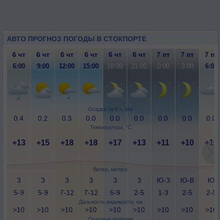
АВТО ПРОГНОЗ ПОГОДЫ В СТОКПОРТЕ
6 чт
6 чт
6 чт
6 чт
6 чт
6 чт
7 пт
7 пт
7 пт
6:00
9:00
12:00
15:00
18:00
21:00
0:00
3:00
6:00
Осадки за 6 ч, мм
0.4
0.2
0.3
0.0
0.0
0.0
0.0
0.0
0.0
Температура, °C
+13
+15
+18
+18
+17
+13
+11
+10
+11
Ветер, метр/с
З
З
З
З
З
З
Ю-З
Ю-В
Ю
5-9
5-9
7-12
7-12
5-9
2-5
1-3
2-5
2-5
Дальность видимости, км
>10
>10
>10
>10
>10
>10
>10
>10
>10
Опасные явления