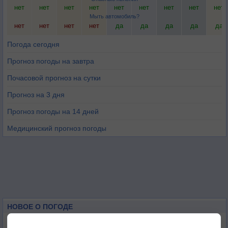
нет
нет
нет
нет
нет
нет
нет
нет
нет
Мыть автомобиль?
нет
нет
нет
нет
да
да
да
да
да
Погода сегодня
Прогноз погоды на завтра
Почасовой прогноз на сутки
Прогноз на 3 дня
Прогноз погоды на 14 дней
Медицинский прогноз погоды
НОВОЕ О ПОГОДЕ
Дневная температура воздуха в ОАЭ превысила