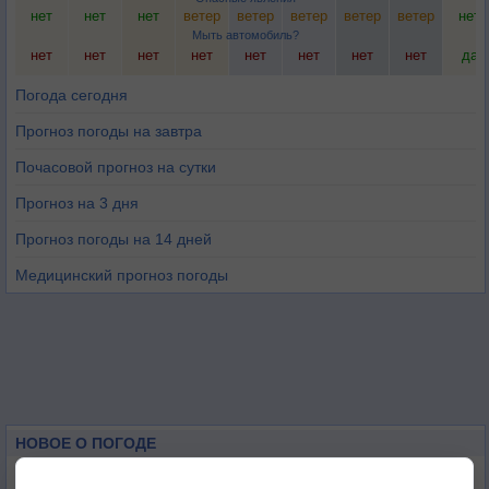
нет
нет
нет
ветер
ветер
ветер
ветер
ветер
нет
Мыть автомобиль?
нет
нет
нет
нет
нет
нет
нет
нет
да
Погода сегодня
Прогноз погоды на завтра
Почасовой прогноз на сутки
Прогноз на 3 дня
Прогноз погоды на 14 дней
Медицинский прогноз погоды
НОВОЕ О ПОГОДЕ
Дневная температура воздуха в ОАЭ превысила