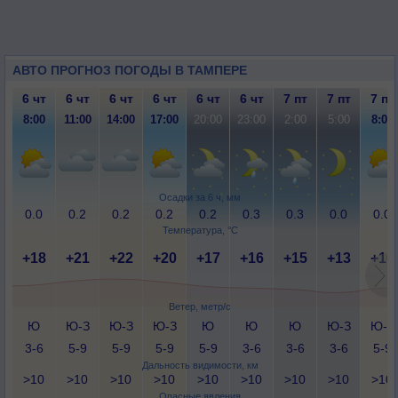
АВТО ПРОГНОЗ ПОГОДЫ В ТАМПЕРЕ
6 чт
6 чт
6 чт
6 чт
6 чт
6 чт
7 пт
7 пт
7 пт
8:00
11:00
14:00
17:00
20:00
23:00
2:00
5:00
8:00
Осадки за 6 ч, мм
0.0
0.2
0.2
0.2
0.2
0.3
0.3
0.0
0.0
Температура, °C
+18
+21
+22
+20
+17
+16
+15
+13
+16
Ветер, метр/с
Ю
Ю-З
Ю-З
Ю-З
Ю
Ю
Ю
Ю-З
Ю-З
3-6
5-9
5-9
5-9
5-9
3-6
3-6
3-6
5-9
Дальность видимости, км
>10
>10
>10
>10
>10
>10
>10
>10
>10
Опасные явления