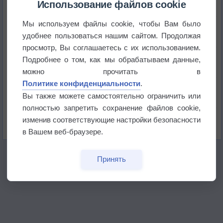
+51°
Использование файлов cookie
Мы используем файлы cookie, чтобы Вам было
Европейские столицы бьют рекорды жары
удобнее пользоваться нашим сайтом. Продолжая
просмотр, Вы соглашаетесь с их использованием.
Впервые за 155 лет в Лондоне в течение месяца
Подробнее о том, как мы обрабатываем данные,
не выпадал дождь
можно прочитать в
Политике конфиденциальности
.
Лето продолжит щедро раздавать своё тепло!
Вы также можете самостоятельно ограничить или
полностью запретить сохранение файлов cookie,
Погода в Екатеринбурге 5 августа
изменив соответствующие настройки безопасности
в Вашем веб-браузере.
Принять