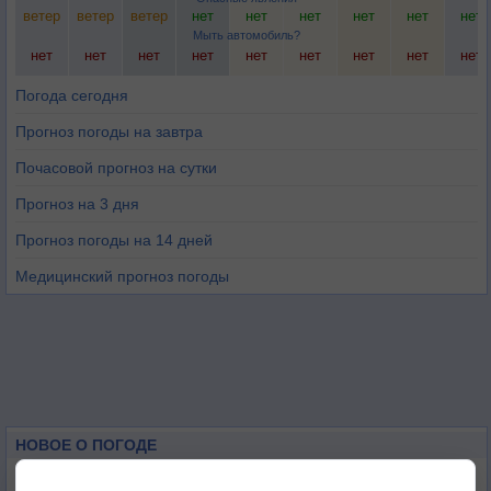
ветер
ветер
ветер
нет
нет
нет
нет
нет
нет
Мыть автомобиль?
нет
нет
нет
нет
нет
нет
нет
нет
нет
Погода сегодня
Прогноз погоды на завтра
Почасовой прогноз на сутки
Прогноз на 3 дня
Прогноз погоды на 14 дней
Медицинский прогноз погоды
НОВОЕ О ПОГОДЕ
Космическая погода влияет на транспорт