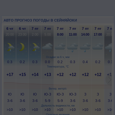
АВТО ПРОГНОЗ ПОГОДЫ В СЕЙНЯЙОКИ
6 чт
6 чт
7 пт
7 пт
7 пт
7 пт
7 пт
7 пт
7 пт
20:00
23:00
2:00
5:00
8:00
11:00
14:00
17:00
20:00
Осадки за 6 ч, мм
0.3
0.2
0.3
0.0
0.2
0.3
0.4
0.2
0.3
Температура, °C
+17
+15
+14
+13
+12
+12
+12
+12
+12
Ветер, метр/с
Ю
Ю
Ю
Ю-З
Ю-З
Ю-З
З
З
З
3-6
3-6
3-6
5-9
5-9
3-6
3-6
3-6
3-6
Дальность видимости, км
>10
>10
>10
>10
>10
>10
>10
>10
>10
Опасные явления