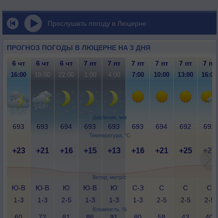
Прослушать погоду в Люцерне
ПРОГНОЗ ПОГОДЫ В ЛЮЦЕРНЕ НА 3 ДНЯ
6 чт
6 чт
6 чт
7 пт
7 пт
7 пт
7 пт
7 пт
7 пт
16:00
19:00
22:00
1:00
4:00
7:00
10:00
13:00
16:00
Давление, мм
693
693
694
693
693
693
694
692
692
Температура, °C
+23
+21
+16
+15
+13
+16
+21
+25
+25
Ветер, метр/с
Ю-В
Ю-В
Ю
Ю-В
Ю
С-З
С
С
С
1-3
1-3
2-5
1-3
1-3
1-3
2-5
2-5
2-5
Влажность, %
60
72
81
86
91
80
58
43
40