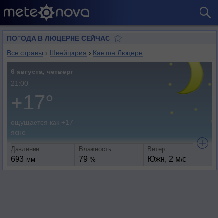
ПОГОДА В ЛЮЦЕРНЕ СЕЙЧАС
Все страны
›
Швейцария
›
Кантон Люцерн
6 августа, четверг
21:00
+17°
ощущается как +17
ясно
Давление
Влажность
Ветер
693
79
Южн, 2 м/с
мм
%