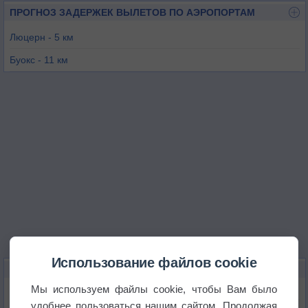
ПРОГНОЗ ЗАДЕРЖЕК ВЫЛЕТОВ ПО АЭРОПОРТАМ
Люцерн - 5 км
Буокс - 11 км
Альпнах - 12 км
Майринген - 37 км
Бирр - 44 км
Дюбендорф - 47 км
Использование файлов cookie
КАРТЫ ПОГОДЫ В ЛЮЦЕРНЕ
Мы используем файлы cookie, чтобы Вам было
Температура
удобнее пользоваться нашим сайтом. Продолжая