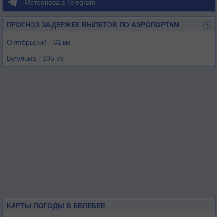
Метеонова в Telegram
ПРОГНОЗ ЗАДЕРЖЕК ВЫЛЕТОВ ПО АЭРОПОРТАМ
Октябрьский - 61 км
Бугульма - 105 км
Бугуруслан - 123 км
Уфа - 124 км
Нижнекамск (Бегишево) - 209 км
Нефтекамск - 224 км
КАРТЫ ПОГОДЫ В БЕЛЕБЕЕ