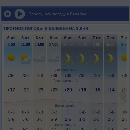
Прослушать погоду в Белебее
ПРОГНОЗ ПОГОДЫ В БЕЛЕБЕЕ НА 3 ДНЯ
6 чт
6 чт
6 чт
6 чт
6 чт
6 чт
7 пт
7 пт
7 пт
8:00
11:00
14:00
17:00
20:00
23:00
2:00
5:00
8:00
Давление, мм
736
736
736
736
736
736
736
736
736
Температура, °C
+17
+21
+23
+23
+20
+16
+15
+14
+18
Ветер, метр/с
С-З
С-З
С-З
С-З
С
С-В
Ю-В
Ю-В
Ю
3-6
3-6
3-6
5-9
2-5
1-3
2-5
2-5
2-5
Влажность, %
71
54
47
47
67
75
75
80
72