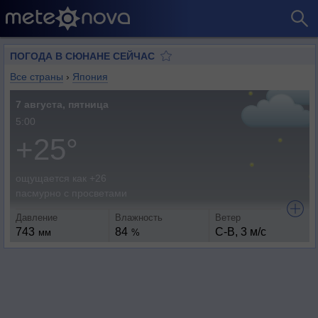
ПОГОДА В СЮНАНЕ СЕЙЧАС
Все страны
›
Япония
7 августа, пятница
5:00
+25°
ощущается как +26
пасмурно с просветами
Давление
Влажность
Ветер
743
84
С-В, 3 м/с
мм
%