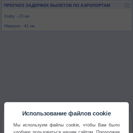
ПРОГНОЗ ЗАДЕРЖЕК ВЫЛЕТОВ ПО АЭРОПОРТАМ
Хофу - 23 км
Ивакуни - 41 км
Убе - 50 км
Оита - 64 км
Хиросима / Ниши - 67 км
Одзуки - 69 км
Использование файлов cookie
КАРТЫ ПОГОДЫ В СЮНАНЕ
Мы используем файлы cookie, чтобы Вам было
Температура
удобнее пользоваться нашим сайтом. Продолжая