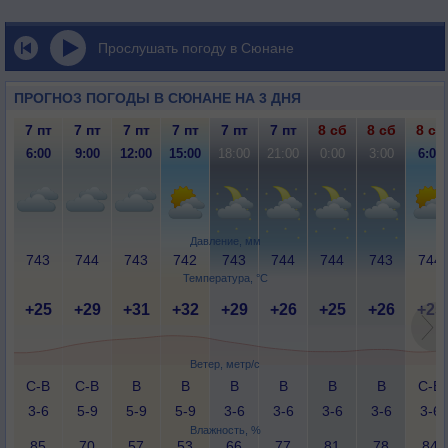
Прослушать погоду в Сюнане
ПРОГНОЗ ПОГОДЫ В СЮНАНЕ НА 3 ДНЯ
7 пт
7 пт
7 пт
7 пт
7 пт
7 пт
8 сб
8 сб
8 сб
6:00
9:00
12:00
15:00
18:00
21:00
0:00
3:00
6:00
Давление, мм
743
744
743
742
743
744
744
743
744
Температура, °C
+25
+29
+31
+32
+29
+26
+25
+26
+25
Ветер, метр/с
С-В
С-В
В
В
В
В
В
В
С-В
3-6
5-9
5-9
5-9
3-6
3-6
3-6
3-6
3-6
Влажность, %
85
70
57
53
66
77
81
78
84