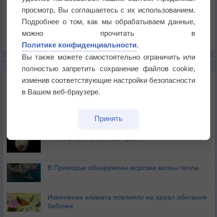
Давление
просмотр, Вы соглашаетесь с их использованием.
Осадки
Подробнее о том, как мы обрабатываем данные,
Облачность
можно прочитать в
Список всех карт
Политике конфиденциальности
.
Вы также можете самостоятельно ограничить или
НОВОЕ О ПОГОДЕ
полностью запретить сохранение файлов cookie,
Космическая погода влияет на транспорт
изменив соответствующие настройки безопасности
в Вашем веб-браузере.
Приложение построит маршрут через тень
Принять
Атмосфера начала замерзать
В Приморье обнаружены морские волны тепла
Изменение климата повлияло на ареал обитания
бабочек