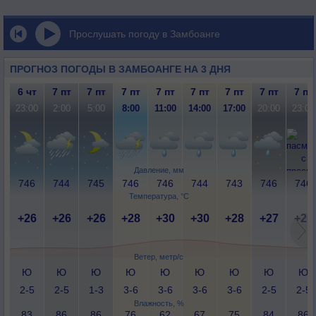
Прослушать погоду в Замбоанге
ПРОГНОЗ ПОГОДЫ В ЗАМБОАНГЕ НА 3 ДНЯ
6 чт
7 пт
7 пт
7 пт
7 пт
7 пт
7 пт
7 пт
7 пт
23:00
2:00
5:00
8:00
11:00
14:00
17:00
20:00
23:00
Давление, мм
746
744
745
746
746
744
743
746
746
Температура, °C
+26
+26
+26
+28
+30
+30
+28
+27
+26
Ветер, метр/с
Ю
Ю
Ю
Ю
Ю
Ю
Ю
Ю
Ю
2-5
2-5
1-3
3-6
3-6
3-6
3-6
2-5
2-5
Влажность, %
83
86
86
76
62
67
75
84
86