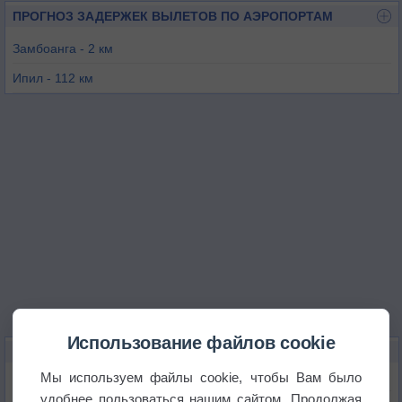
ПРОГНОЗ ЗАДЕРЖЕК ВЫЛЕТОВ ПО АЭРОПОРТАМ
Замбоанга - 2 км
Ипил - 112 км
Джоло - 152 км
Пагадиан - 182 км
Малабанг - 232 км
Диполог - 233 км
Использование файлов cookie
КАРТЫ ПОГОДЫ В ЗАМБОАНГЕ
Мы используем файлы cookie, чтобы Вам было
Температура
удобнее пользоваться нашим сайтом. Продолжая