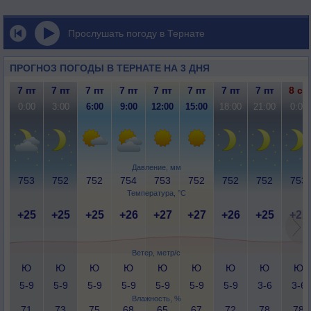
Прослушать погоду в Тернате
ПРОГНОЗ ПОГОДЫ В ТЕРНАТЕ НА 3 ДНЯ
7 пт
7 пт
7 пт
7 пт
7 пт
7 пт
7 пт
7 пт
8 сб
0:00
3:00
6:00
9:00
12:00
15:00
18:00
21:00
0:00
Давление, мм
753
752
752
754
753
752
752
752
753
Температура, °C
+25
+25
+25
+26
+27
+27
+26
+25
+25
Ветер, метр/с
Ю
Ю
Ю
Ю
Ю
Ю
Ю
Ю
Ю
5-9
5-9
5-9
5-9
5-9
5-9
5-9
3-6
3-6
Влажность, %
71
73
75
68
65
67
72
78
78