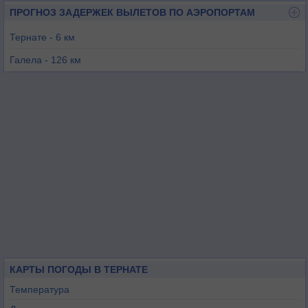
ПРОГНОЗ ЗАДЕРЖЕК ВЫЛЕТОВ ПО АЭРОПОРТАМ
Тернате - 6 км
Галела - 126 км
Лабуха - 158 км
Питу - 176 км
Манадо - 286 км
Санана - 357 км
КАРТЫ ПОГОДЫ В ТЕРНАТЕ
Температура