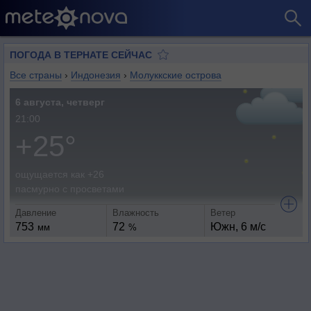
ПОГОДА В ТЕРНАТЕ СЕЙЧАС
Все страны
›
Индонезия
›
Молуккские острова
6 августа, четверг
21:00
+25°
ощущается как +26
пасмурно с просветами
Давление
Влажность
Ветер
753
72
Южн, 6 м/с
мм
%