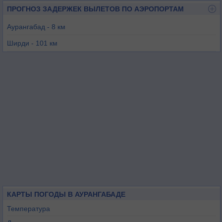
ПРОГНОЗ ЗАДЕРЖЕК ВЫЛЕТОВ ПО АЭРОПОРТАМ
Аурангабад - 8 км
Ширди - 101 км
Джалгаон - 125 км
Озар - 149 км
Насик - 158 км
Латур - 203 км
КАРТЫ ПОГОДЫ В АУРАНГАБАДЕ
Температура