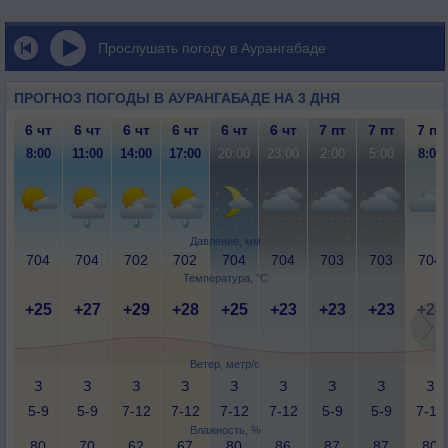
Прослушать погоду в Аурангабаде
ПРОГНОЗ ПОГОДЫ В АУРАНГАБАДЕ НА 3 ДНЯ
6 чт
6 чт
6 чт
6 чт
6 чт
6 чт
7 пт
7 пт
7 пт
8:00
11:00
14:00
17:00
20:00
23:00
2:00
5:00
8:00
Давление, мм
704
704
702
702
704
704
703
703
704
Температура, °C
+25
+27
+29
+28
+25
+23
+23
+23
+24
Ветер, метр/с
З
З
З
З
З
З
З
З
З
5-9
5-9
7-12
7-12
7-12
7-12
5-9
5-9
7-12
Влажность, %
80
70
62
67
80
86
87
87
80