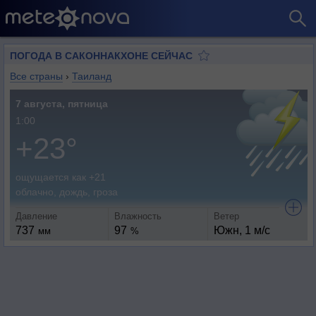
ПОГОДА В САКОННАКХОНЕ СЕЙЧАС
Все страны
›
Таиланд
7 августа, пятница
1:00
+23°
ощущается как +21
облачно, дождь, гроза
Давление
Влажность
Ветер
737
97
Южн, 1 м/с
мм
%