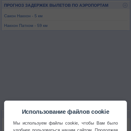
ПРОГНОЗ ЗАДЕРЖЕК ВЫЛЕТОВ ПО АЭРОПОРТАМ
Сакон Накхон - 5 км
Накхон Патхом - 59 км
Тхакхэк - 75 км
Саваннакхет - 93 км
Рой Ет - 122 км
Рой Ет / Роб-Муанг - 132 км
Использование файлов cookie
КАРТЫ ПОГОДЫ В САКОННАКХОНЕ
Мы используем файлы cookie, чтобы Вам было
Температура
удобнее пользоваться нашим сайтом. Продолжая