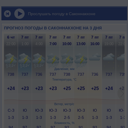
Прослушать погоду в Саконнакхоне
ПРОГНОЗ ПОГОДЫ В САКОННАКХОНЕ НА 3 ДНЯ
6 чт
7 пт
7 пт
7 пт
7 пт
7 пт
7 пт
7 пт
7 пт
22:00
1:00
4:00
7:00
10:00
13:00
16:00
19:00
22:00
Давление, мм
738
737
736
737
738
737
736
737
739
Температура, °C
+24
+23
+23
+23
+25
+25
+25
+24
+24
Ветер, метр/с
С-З
Ю
Ю-З
Ю-З
Ю-З
Ю-З
Ю
Ю
Ю-В
1-3
1-3
1-3
1-3
2-5
2-5
1-3
1-3
1-3
Влажность, %
94
97
97
97
92
91
92
94
93