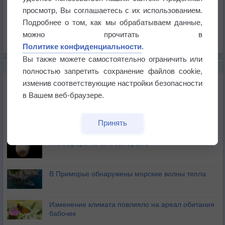
Давление
просмотр, Вы соглашаетесь с их использованием.
Осадки
Подробнее о том, как мы обрабатываем данные,
Облачность
можно прочитать в
Список всех карт
Политике конфиденциальности
.
Вы также можете самостоятельно ограничить или
НОВОЕ О ПОГОДЕ
полностью запретить сохранение файлов cookie,
Космическая погода влияет на транспорт
изменив соответствующие настройки безопасности
в Вашем веб-браузере.
Приложение построит маршрут через тень
Принять
Атмосфера начала замерзать
В Приморье обнаружены морские волны тепла
Изменение климата повлияло на ареал обитания
бабочек