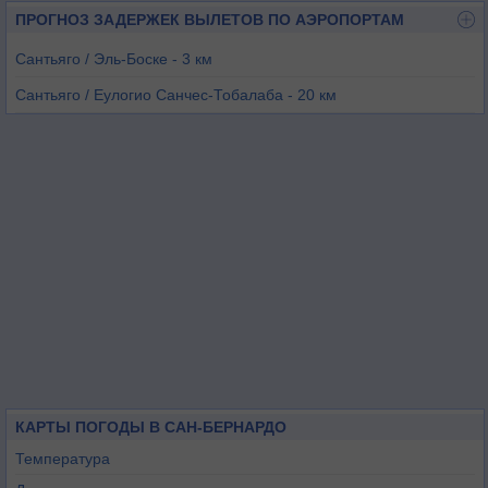
ПРОГНОЗ ЗАДЕРЖЕК ВЫЛЕТОВ ПО АЭРОПОРТАМ
Сантьяго / Эль-Боске - 3 км
Сантьяго / Еулогио Санчес-Тобалаба - 20 км
Сантьяго / Артуро Мерино Бенитес - 23 км
Сантьяго / Витакура - 25 км
Касабланка - 66 км
Ранкагуа - 66 км
КАРТЫ ПОГОДЫ В САН-БЕРНАРДО
Температура