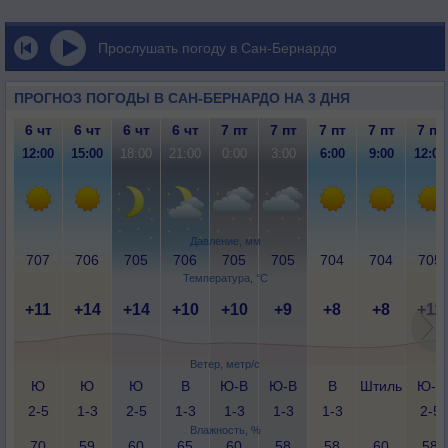
Прослушать погоду в Сан-Бернардо
ПРОГНОЗ ПОГОДЫ В САН-БЕРНАРДО НА 3 ДНЯ
6 чт
6 чт
6 чт
6 чт
7 пт
7 пт
7 пт
7 пт
7 пт
12:00
15:00
18:00
21:00
0:00
3:00
6:00
9:00
12:00
Давление, мм
707
706
705
706
705
705
704
704
705
Температура, °C
+11
+14
+14
+10
+10
+9
+8
+8
+11
Ветер, метр/с
Ю
Ю
Ю
В
Ю-В
Ю-В
В
Штиль
Ю-З
2-5
1-3
2-5
1-3
1-3
1-3
1-3
2-5
Влажность, %
70
59
60
65
60
58
58
60
58