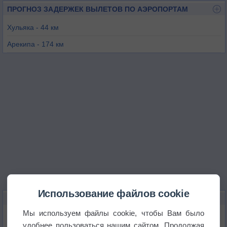
ПРОГНОЗ ЗАДЕРЖЕК ВЫЛЕТОВ ПО АЭРОПОРТАМ
Хульяка - 44 км
Арекипа - 174 км
Мокегуа - 177 км
Сан-Рафаэль - 178 км
Эспинар - 190 км
Чарана - 201 км
Использование файлов cookie
КАРТЫ ПОГОДЫ В ПУНО
Мы используем файлы cookie, чтобы Вам было
Температура
удобнее пользоваться нашим сайтом. Продолжая