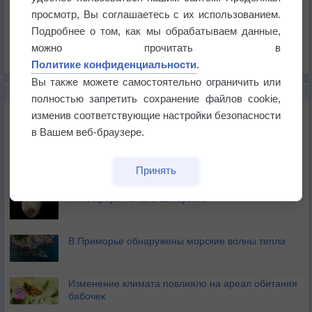
Давление
просмотр, Вы соглашаетесь с их использованием.
Осадки
Подробнее о том, как мы обрабатываем данные,
Облачность
можно прочитать в
Список всех карт
Политике конфиденциальности
.
Вы также можете самостоятельно ограничить или
НОВОЕ О ПОГОДЕ
полностью запретить сохранение файлов cookie,
Космическая погода влияет на транспорт
изменив соответствующие настройки безопасности
в Вашем веб-браузере.
Приложение построит маршрут через тень
Принять
Атмосфера начала замерзать
В Приморье обнаружены морские волны тепла
Изменение климата повлияло на ареал обитания
бабочек