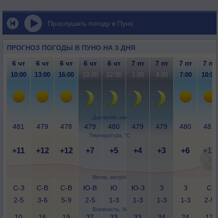
Прослушать погоду в Пуно
ПРОГНОЗ ПОГОДЫ В ПУНО НА 3 ДНЯ
6 чт
6 чт
6 чт
6 чт
6 чт
7 пт
7 пт
7 пт
7 пт
10:00
13:00
16:00
19:00
22:00
1:00
4:00
7:00
10:00
Давление, мм
481
479
478
479
480
479
479
480
481
Температура, °C
+11
+12
+12
+7
+5
+4
+3
+6
+11
Ветер, метр/с
С-З
С-В
С-В
Ю-В
Ю
Ю-З
З
З
С
2-5
3-6
5-9
2-5
1-3
1-3
1-3
1-3
2-5
Влажность, %
10
16
19
37
33
33
34
24
17