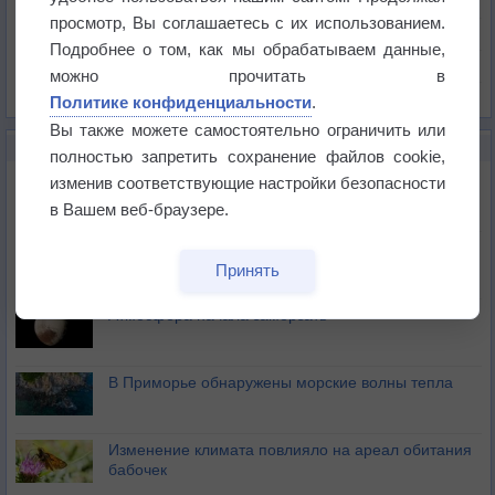
Давление
просмотр, Вы соглашаетесь с их использованием.
Осадки
Подробнее о том, как мы обрабатываем данные,
Облачность
можно прочитать в
Список всех карт
Политике конфиденциальности
.
Вы также можете самостоятельно ограничить или
НОВОЕ О ПОГОДЕ
полностью запретить сохранение файлов cookie,
Космическая погода и транспорт
изменив соответствующие настройки безопасности
в Вашем веб-браузере.
Приложение построит маршрут через тень
Принять
Атмосфера начала замерзать
В Приморье обнаружены морские волны тепла
Изменение климата повлияло на ареал обитания
бабочек