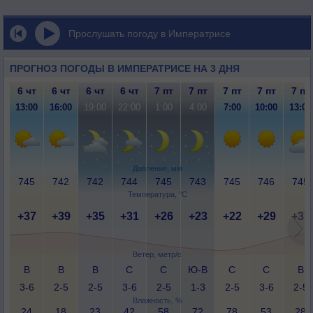
Прослушать погоду в Императрисе
ПРОГНОЗ ПОГОДЫ В ИМПЕРАТРИСЕ НА 3 ДНЯ
6 чт
6 чт
6 чт
6 чт
7 пт
7 пт
7 пт
7 пт
7 пт
13:00
16:00
19:00
22:00
1:00
4:00
7:00
10:00
13:00
Давление, мм
745
742
742
744
745
743
745
746
745
Температура, °C
+37
+39
+35
+31
+26
+23
+22
+29
+37
Ветер, метр/с
В
В
В
С
С
Ю-В
С
С
В
3-6
2-5
2-5
3-6
2-5
1-3
2-5
3-6
2-5
Влажность, %
24
18
23
42
58
72
78
53
28