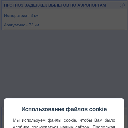
ПРОГНОЗ ЗАДЕРЖЕК ВЫЛЕТОВ ПО АЭРОПОРТАМ
Императриз - 3 км
Арагуатинс - 72 км
Мараба - 184 км
Каролина - 199 км
Арагуаина - 206 км
Каражаш - 286 км
Использование файлов cookie
КАРТЫ ПОГОДЫ В ИМПЕРАТРИСЕ
Мы используем файлы cookie, чтобы Вам было
Температура
удобнее пользоваться нашим сайтом. Продолжая