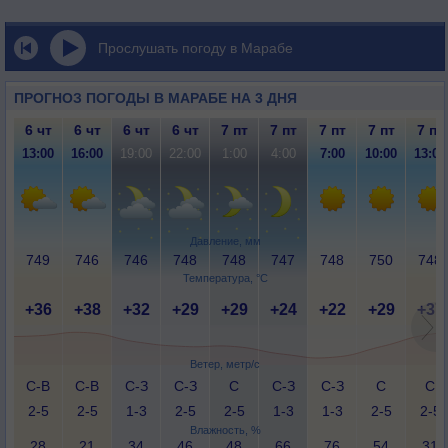
Прослушать погоду в Марабе
ПРОГНОЗ ПОГОДЫ В МАРАБЕ НА 3 ДНЯ
6 чт
6 чт
6 чт
6 чт
7 пт
7 пт
7 пт
7 пт
7 пт
13:00
16:00
19:00
22:00
1:00
4:00
7:00
10:00
13:00
Давление, мм
749
746
746
748
748
747
748
750
748
Температура, °C
+36
+38
+32
+29
+29
+24
+22
+29
+37
Ветер, метр/с
С-В
С-В
С-З
С-З
С
С-З
С-З
С
С
2-5
2-5
1-3
2-5
2-5
1-3
1-3
2-5
2-5
Влажность, %
28
21
34
46
48
66
76
54
31