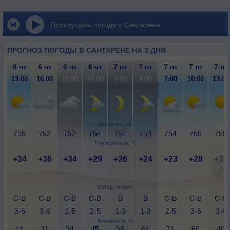
Прослушать погоду в Сантарене
ПРОГНОЗ ПОГОДЫ В САНТАРЕНЕ НА 3 ДНЯ
6 чт
6 чт
6 чт
6 чт
7 пт
7 пт
7 пт
7 пт
7 пт
13:00
16:00
19:00
22:00
1:00
4:00
7:00
10:00
13:00
Давление, мм
755
752
752
754
754
753
754
755
755
Температура, °C
+34
+36
+34
+29
+26
+24
+23
+28
+34
Ветер, метр/с
С-В
С-В
С-В
С-В
В
В
С-В
С-В
С-В
3-6
3-6
2-5
2-5
1-3
1-3
2-5
3-6
3-6
Влажность, %
41
31
34
45
58
64
71
60
40