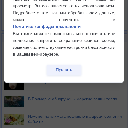
Давление
просмотр, Вы соглашаетесь с их использованием.
Осадки
Подробнее о том, как мы обрабатываем данные,
Облачность
можно прочитать в
Список всех карт
Политике конфиденциальности
.
Вы также можете самостоятельно ограничить или
НОВОЕ О ПОГОДЕ
полностью запретить сохранение файлов cookie,
Космическая погода и транспорт
изменив соответствующие настройки безопасности
в Вашем веб-браузере.
Приложение построит маршрут через тень
Принять
Атмосфера начала замерзать
В Приморье обнаружены морские волны тепла
Изменение климата повлияло на ареал обитания
бабочек