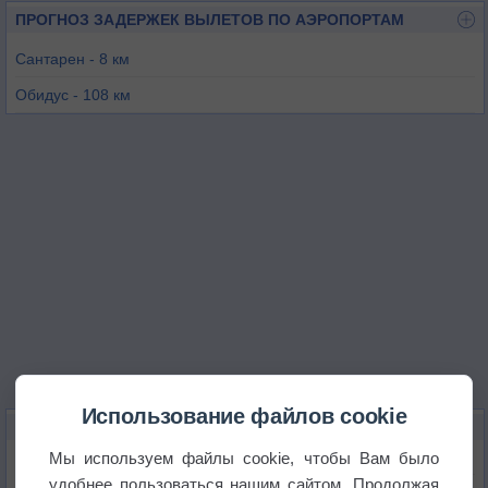
ПРОГНОЗ ЗАДЕРЖЕК ВЫЛЕТОВ ПО АЭРОПОРТАМ
Сантарен - 8 км
Обидус - 108 км
Оришимина - 147 км
Порту-Тромбетас - 214 км
Паринтис - 230 км
Итайтуба - 247 км
Использование файлов cookie
КАРТЫ ПОГОДЫ В САНТАРЕНЕ
Мы используем файлы cookie, чтобы Вам было
Температура
удобнее пользоваться нашим сайтом. Продолжая