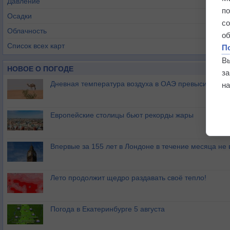
Давление
п
Осадки
с
Облачность
о
Список всех карт
П
В
НОВОЕ О ПОГОДЕ
з
Дневная температура воздуха в ОАЭ превысила +51
на
Европейские столицы бьют рекорды жары
Впервые за 155 лет в Лондоне в течение месяца не
Лето продолжит щедро раздавать своё тепло!
Погода в Екатеринбурге 5 августа