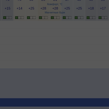
Комфорт, °C
+15
+14
+25
+28
+28
+25
+25
+18
+17
Магнитные бури