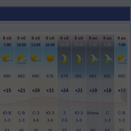
8 сб
8 сб
8 сб
8 сб
8 сб
8 сб
9 вс
9 вс
9 вс
7:00
10:00
13:00
16:00
19:00
22:00
1:00
4:00
7:00
680
682
680
678
679
681
681
681
682
+15
+21
+29
+31
+24
+21
+19
+18
+18
Ю-В
С-В
С-З
Ю-З
З
Ю-З
Штиль
С
С-В
1-3
1-3
3-6
3-6
2-5
1-3
1-3
1-3
63
46
26
24
37
44
50
53
52