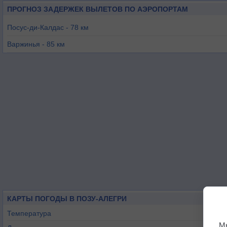
ПРОГНОЗ ЗАДЕРЖЕК ВЫЛЕТОВ ПО АЭРОПОРТАМ
Посус-ди-Калдас - 78 км
Варжинья - 85 км
Алфенас - 89 км
Гуаратинкета - 98 км
Таубате - 100 км
Браганса-Паулиста - 103 км
КАРТЫ ПОГОДЫ В ПОЗУ-АЛЕГРИ
Температура
М