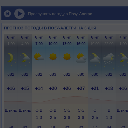
Прослушать погоду в Позу-Алегри
ПРОГНОЗ ПОГОДЫ В ПОЗУ-АЛЕГРИ НА 3 ДНЯ
6 чт
6 чт
6 чт
6 чт
6 чт
6 чт
6 чт
6 чт
7 пт
1:00
4:00
7:00
10:00
13:00
16:00
19:00
22:00
1:00
682
682
682
683
682
680
680
682
682
+16
+15
+14
+20
+26
+27
+21
+18
+16
Штиль
Штиль
С-В
С-В
С-З
С-З
С
В
Штил
1-3
2-5
3-6
3-6
2-5
1-3
59
62
63
48
32
32
47
64
72