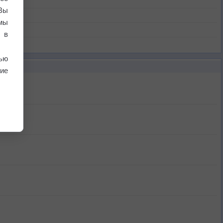
Вы
мы
 в
ью
ие