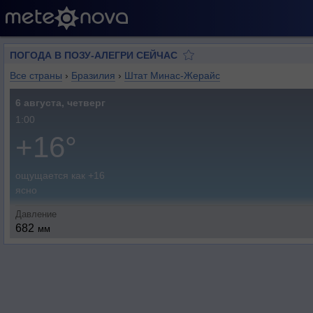
ПОГОДА В ПОЗУ-АЛЕГРИ СЕЙЧАС
Все страны
›
Бразилия
›
Штат Минас-Жерайс
6 августа, четверг
1:00
+16°
ощущается как +16
ясно
Давление
682
мм