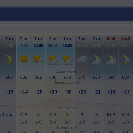
7 пт
7 пт
7 пт
7 пт
7 пт
7 пт
7 пт
8 сб
8 сб
4:00
7:00
10:00
13:00
16:00
19:00
22:00
1:00
4:00
Давление, мм
680
681
682
680
678
679
680
680
680
Температура, °C
+15
+14
+20
+29
+30
+23
+21
+18
+17
Ветер, метр/с
ь
Штиль
С-В
С
С-З
З
З
З
Ю-В
С-В
1-3
2-5
5-9
5-9
1-3
1-3
1-3
1-3
Влажность, %
76
75
50
25
21
37
40
49
56