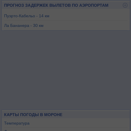
ПРОГНОЗ ЗАДЕРЖЕК ВЫЛЕТОВ ПО АЭРОПОРТАМ
Пуэрто-Кабельо - 14 км
Ла Бананера - 30 км
Валенсия - 48 км
Сан-Фелипе - 65 км
Маракай / Марискаль-Сукре - 66 км
Маракай / Эль Либертадор - 78 км
КАРТЫ ПОГОДЫ В МОРОНЕ
Температура