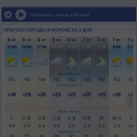
Прослушать погоду в Мороне
ПРОГНОЗ ПОГОДЫ В МОРОНЕ НА 3 ДНЯ
6 чт
6 чт
6 чт
6 чт
6 чт
7 пт
7 пт
7 пт
7 пт
11:00
14:00
17:00
20:00
23:00
2:00
5:00
8:00
11:00
Давление, мм
751
750
749
751
752
750
750
752
752
Температура, °C
+30
+29
+26
+25
+25
+25
+25
+26
+28
Ветер, метр/с
С
С-В
С-В
С-В
С-В
С-В
Ю
Ю-З
С
3-6
5-9
5-9
3-6
2-5
1-3
1-3
1-3
3-6
Влажность, %
60
70
80
88
90
91
91
80
72