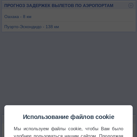
ПРОГНОЗ ЗАДЕРЖЕК ВЫЛЕТОВ ПО АЭРОПОРТАМ
Оахака - 8 км
Пуэрто-Эскондидо - 138 км
Хуатулко - 152 км
Теуакан - 175 км
Истепек - 186 км
Салина-Крус - 188 км
Использование файлов cookie
КАРТЫ ПОГОДЫ В ОАХАКЕ
Мы используем файлы cookie, чтобы Вам было
Температура
удобнее пользоваться нашим сайтом. Продолжая