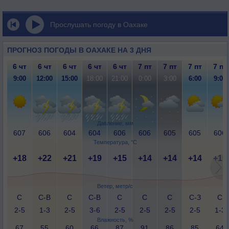
Прослушать погоду в Оахаке
ПРОГНОЗ ПОГОДЫ В ОАХАКЕ НА 3 ДНЯ
6 чт
6 чт
6 чт
6 чт
6 чт
7 пт
7 пт
7 пт
7 пт
9:00
12:00
15:00
18:00
21:00
0:00
3:00
6:00
9:00
Давление, мм
607
606
604
604
606
606
605
605
606
Температура, °C
+18
+22
+21
+19
+15
+14
+14
+14
+19
Ветер, метр/с
С
С-В
С
С-В
С
С
С
С-З
С
2-5
1-3
2-5
3-6
2-5
2-5
2-5
2-5
1-3
Влажность, %
67
55
60
66
87
91
86
85
64