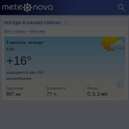
ПОГОДА В ОАХАКЕ СЕЙЧАС
Все страны
›
Мексика
6 августа, четверг
8:00
+16°
ощущается как +16
малооблачно
Давление
Влажность
Ветер
607
77
С-З, 2 м/с
мм
%