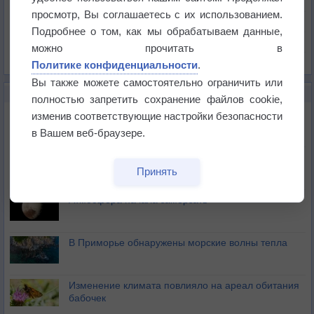
Давление
просмотр, Вы соглашаетесь с их использованием.
Осадки
Подробнее о том, как мы обрабатываем данные,
Облачность
можно прочитать в
Список всех карт
Политике конфиденциальности
.
Вы также можете самостоятельно ограничить или
НОВОЕ О ПОГОДЕ
полностью запретить сохранение файлов cookie,
Космическая погода влияет на транспорт
изменив соответствующие настройки безопасности
в Вашем веб-браузере.
Приложение построит маршрут через тень
Принять
Атмосфера начала замерзать
В Приморье обнаружены морские волны тепла
Изменение климата повлияло на ареал обитания
бабочек