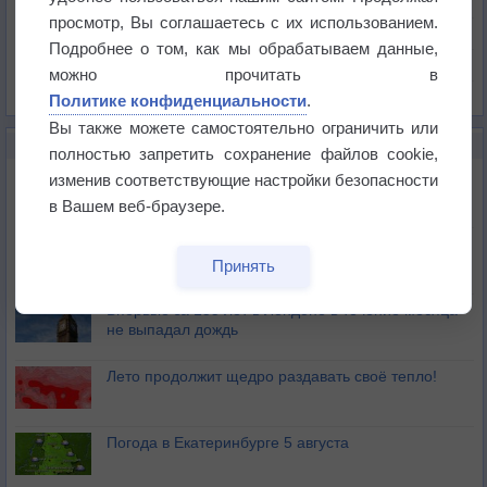
Давление
просмотр, Вы соглашаетесь с их использованием.
Осадки
Подробнее о том, как мы обрабатываем данные,
Облачность
можно прочитать в
Список всех карт
Политике конфиденциальности
.
Вы также можете самостоятельно ограничить или
НОВОЕ О ПОГОДЕ
полностью запретить сохранение файлов cookie,
Дневная температура воздуха в ОАЭ превысила
изменив соответствующие настройки безопасности
+51°
в Вашем веб-браузере.
Европейские столицы бьют рекорды жары
Принять
Впервые за 155 лет в Лондоне в течение месяца
не выпадал дождь
Лето продолжит щедро раздавать своё тепло!
Погода в Екатеринбурге 5 августа