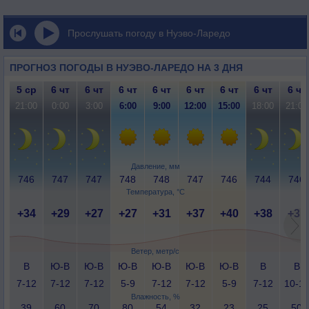
Прослушать погоду в Нуэво-Ларедо
ПРОГНОЗ ПОГОДЫ В НУЭВО-ЛАРЕДО НА 3 ДНЯ
5 ср
6 чт
6 чт
6 чт
6 чт
6 чт
6 чт
6 чт
6 чт
21:00
0:00
3:00
6:00
9:00
12:00
15:00
18:00
21:00
Давление, мм
746
747
747
748
748
747
746
744
746
Температура, °C
+34
+29
+27
+27
+31
+37
+40
+38
+31
Ветер, метр/с
В
Ю-В
Ю-В
Ю-В
Ю-В
Ю-В
Ю-В
В
В
7-12
7-12
7-12
5-9
7-12
7-12
5-9
7-12
10-1
Влажность, %
39
60
70
80
54
32
23
25
50