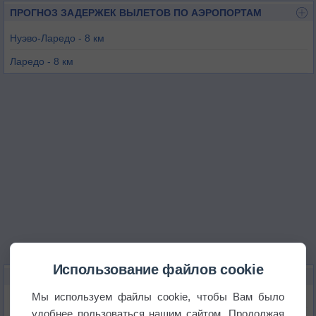
ПРОГНОЗ ЗАДЕРЖЕК ВЫЛЕТОВ ПО АЭРОПОРТАМ
Нуэво-Ларедо - 8 км
Ларедо - 8 км
Запата - 63 км
Хеббронвилл - 78 км
Котулла - 112 км
Каррисо-Спрингс - 119 км
Использование файлов cookie
КАРТЫ ПОГОДЫ В НУЭВО-ЛАРЕДО
Мы используем файлы cookie, чтобы Вам было
Температура
удобнее пользоваться нашим сайтом. Продолжая