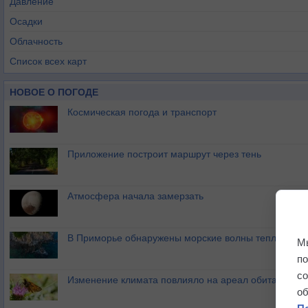
Давление
Осадки
Облачность
Список всех карт
НОВОЕ О ПОГОДЕ
Космическая погода и транспорт
Приложение построит маршрут через тень
Атмосфера начала замерзать
В Приморье обнаружены морские волны тепла
М
п
с
Изменение климата повлияло на ареал обитания ба
о