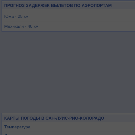
ПРОГНОЗ ЗАДЕРЖЕК ВЫЛЕТОВ ПО АЭРОПОРТАМ
Юма - 25 км
Мехикали - 48 км
Юма-Провинг-Граунд - 55 км
Калексико - 74 км
Империал - 86 км
Броули - 91 км
КАРТЫ ПОГОДЫ В САН-ЛУИС-РИО-КОЛОРАДО
Температура