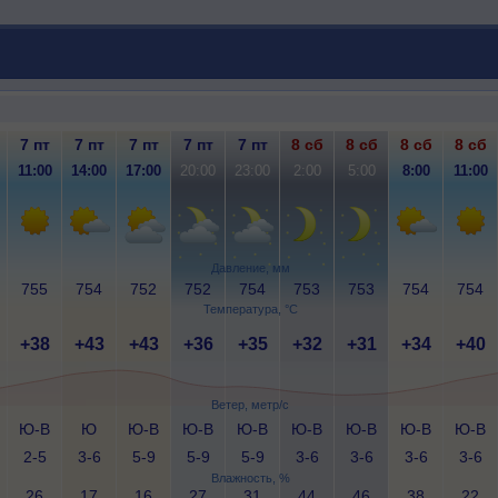
7 пт
7 пт
7 пт
7 пт
7 пт
8 сб
8 сб
8 сб
8 сб
11:00
14:00
17:00
20:00
23:00
2:00
5:00
8:00
11:00
Давление, мм
755
754
752
752
754
753
753
754
754
Температура, °C
+38
+43
+43
+36
+35
+32
+31
+34
+40
Ветер, метр/с
Ю-В
Ю
Ю-В
Ю-В
Ю-В
Ю-В
Ю-В
Ю-В
Ю-В
2-5
3-6
5-9
5-9
5-9
3-6
3-6
3-6
3-6
Влажность, %
26
17
16
27
31
44
46
38
22