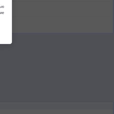
ью
ие