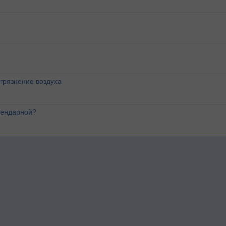
агрязнение воздуха
лендарной?