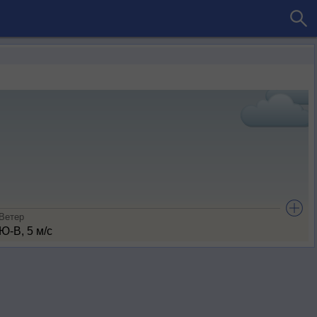
Ветер
Ю-В, 5 м/с