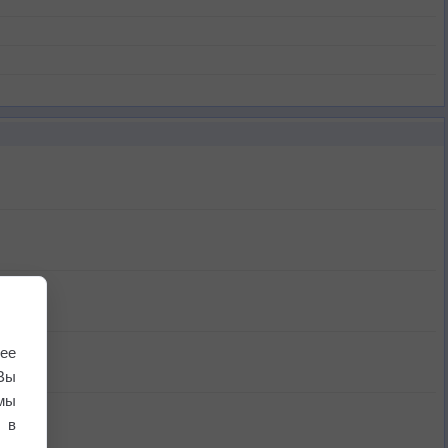
ее
Вы
мы
 в