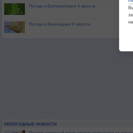
П
Погода в Екатеринбурге 6 августа
В
з
на
Погода в Краснодаре 6 августа
НЕПОГОДНЫЕ НОВОСТИ
Почему северный загар цветом отличается от южно