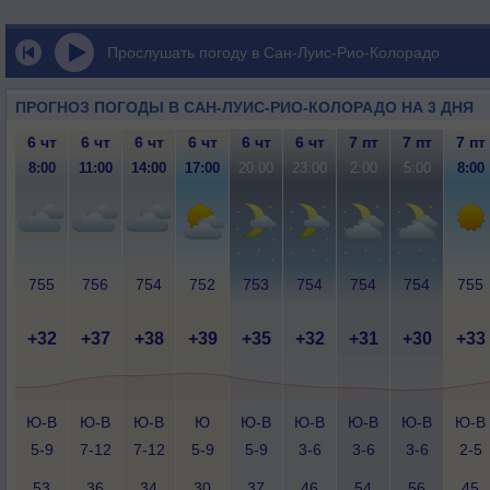
Прослушать погоду в Сан-Луис-Рио-Колорадо
ПРОГНОЗ ПОГОДЫ В САН-ЛУИС-РИО-КОЛОРАДО НА 3 ДНЯ
6 чт
6 чт
6 чт
6 чт
6 чт
6 чт
7 пт
7 пт
7 пт
8:00
11:00
14:00
17:00
20:00
23:00
2:00
5:00
8:00
755
756
754
752
753
754
754
754
755
+32
+37
+38
+39
+35
+32
+31
+30
+33
Ю-В
Ю-В
Ю-В
Ю
Ю-В
Ю-В
Ю-В
Ю-В
Ю-В
5-9
7-12
7-12
5-9
5-9
3-6
3-6
3-6
2-5
53
36
34
30
37
46
54
56
45